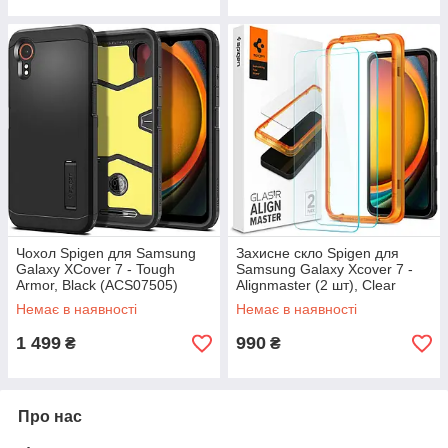
Чохол Spigen для Samsung
Захисне скло Spigen для
Galaxy XCover 7 - Tough
Samsung Galaxy Xcover 7 -
Armor, Black (ACS07505)
Alignmaster (2 шт), Clear
(AGL07581)
Немає в наявності
Немає в наявності
1 499
990
₴
₴
Про нас