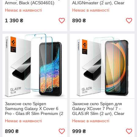
Armor, Black (ACS04601)
ALIGNmaster (2 шт), Clear
(AGL03005)
Немає в наявності
Немає в наявності
1 390
890
₴
₴
Захисне скло Spigen
Захисне скло Spigen для
Samsung Galaxy X Cover 6
Galaxy XCover 7 Pro/ 7 -
Pro - Glas.tR Slim Premium (2
GLAS.tR Slim (2 шт), Clear
шт), Clear (AGL05194)
(AGL09407)
Немає в наявності
Немає в наявності
890
999
₴
₴