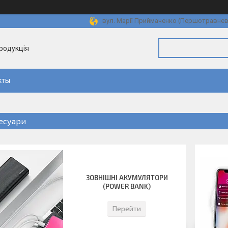
вул. Марії Приймаченко (Першотравнева)
продукція
кты
есуари
ЗОВНІШНІ АКУМУЛЯТОРИ
(POWER BANK)
Перейти