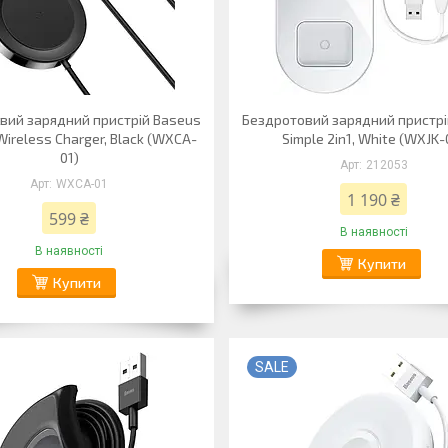
вий зарядний пристрій Baseus
Бездротовий зарядний пристрі
 Wireless Charger, Black (WXCA-
Simple 2in1, White (WXJK-
01)
212053
WXCA-01
1 190 ₴
599 ₴
В наявності
В наявності
Купити
Купити
SALE