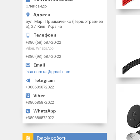
Олександр
вул. Марії Приймаченко (Першотравнев
а), 27, Київ, Україна
+380 (68) 687-20-22
Viber, WhatsApp
+380 (93) 687-20-22
istar.com.ua@gmail.com
+380686872022
+380686872022
+380686872022
Графік роботи