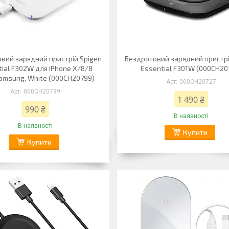
вий зарядний пристрій Spigen
Бездротовий зарядний пристрі
ial F302W для iPhone X/8/8
Essential F301W (000CH20
amsung, White (000CH20799)
000CH20727
000CH20799
1 490 ₴
990 ₴
В наявності
В наявності
Купити
Купити