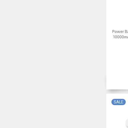
Power B
10000mA
SALE