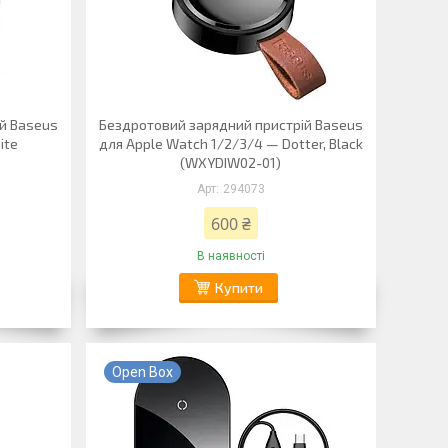
й Baseus
Бездротовий зарядний пристрій Baseus
ite
для Apple Watch 1/2/3/4 — Dotter, Black
(WXYDIW02-01)
294073
600 ₴
В наявності
Купити
Open Box