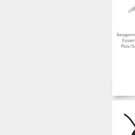
Бездрото
Essent
Plus/S