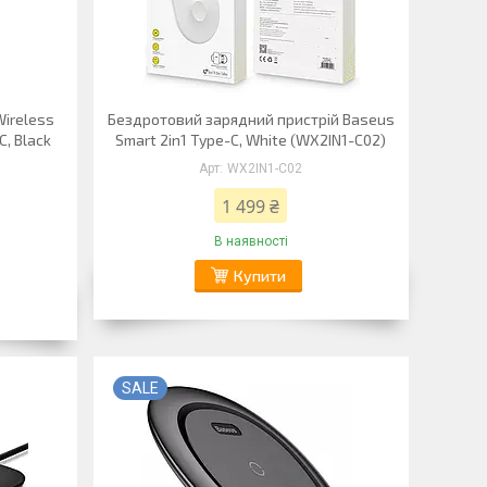
Wireless
Бездротовий зарядний пристрій Baseus
, Black
Smart 2in1 Type-C, White (WX2IN1-C02)
WX2IN1-C02
1 499 ₴
В наявності
Купити
SALE