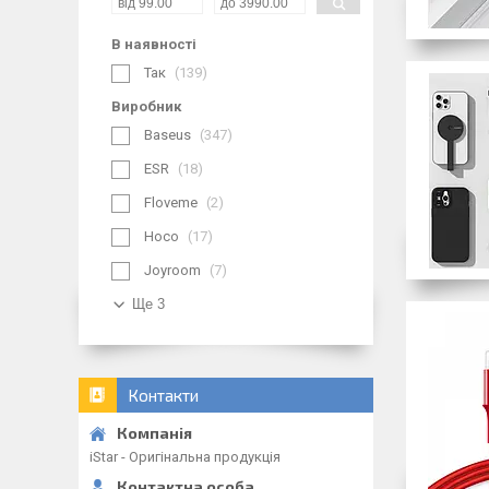
В наявності
Так
139
Виробник
Baseus
347
ESR
18
Floveme
2
Hoco
17
Joyroom
7
Ще 3
Контакти
iStar - Оригінальна продукція