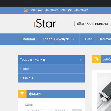
+380 (68) 687-20-22
+380 (93) 687-20-22
iStar - Оригінальна 
Главная
Товары и услуги
О нас
Конта
Акс
Товары и услуги
О нас
Отзывы
Фільтри
Ціна