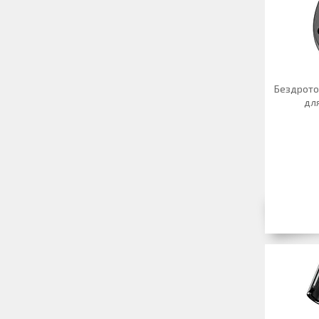
Бездрото
для