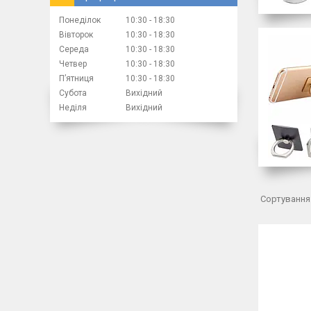
Понеділок
10:30
18:30
Вівторок
10:30
18:30
Середа
10:30
18:30
Четвер
10:30
18:30
Пʼятниця
10:30
18:30
Субота
Вихідний
Неділя
Вихідний