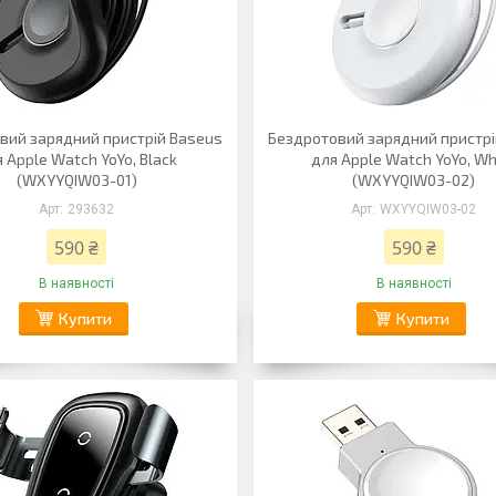
вий зарядний пристрій Baseus
Бездротовий зарядний пристрі
 Apple Watch YoYo, Black
для Apple Watch YoYo, Wh
(WXYYQIW03-01)
(WXYYQIW03-02)
293632
WXYYQIW03-02
590 ₴
590 ₴
В наявності
В наявності
Купити
Купити