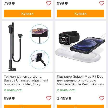
790
999
₴
₴
Купити
Купити
Тримач для смартфона
Підставка Spigen Mag Fit Duo
Baseus Unlimited adjustment
для зарядного пристрою
lazy phone holder, Grey
MagSafe/ Apple Watch/Airpods
(SULR-0G)
(AMP02797)
В наявності
В наявності
999
1 499
₴
₴