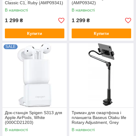
Classic C1, Ruby (AMP09341)
(AMP09342)
В наявності
В наявності
1 299
1 299
₴
₴
Купити
Купити
SALE
Док-станція Spigen S313 для
Тримач для смартфона і
Apple AirPods, White
планшета Baseus Otaku life
(000CD21203)
Rotary Adjustment, Grey
(LUZQ000013)
В наявності
В наявності