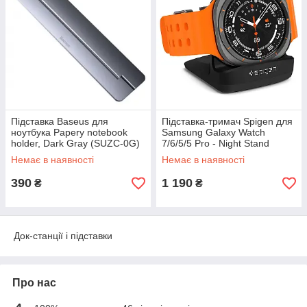
Підставка Baseus для
Підставка-тримач Spigen для
ноутбука Papery notebook
Samsung Galaxy Watch
holder, Dark Gray (SUZC-0G)
7/6/5/5 Pro - Night Stand
S353, Black (AMP05302)
Немає в наявності
Немає в наявності
390
1 190
₴
₴
Док-станції і підставки
Про нас