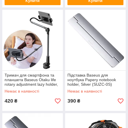
Купити
Купити
Тримач для смартфона та
Підставка Baseus для
планшета Baseus Otaku life
ноутбука Papery notebook
rotary adjustment lazy holder,
holder, Silver (SUZC-0S)
Dark gray (SULR-B0G)
Немає в наявності
Немає в наявності
420
390
₴
₴