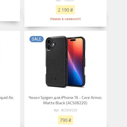
150287
2 190 ₴
Немає в наявності
SALE
uid Air,
Чохол Spigen для iPhone 16 - Core Armor,
Matte Black (ACS08220)
ACS08220
790 ₴