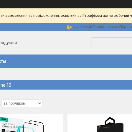
и замовлення та повідомлення, оскільки за її графіком ще не робочий 
вул. Марії Приймаченко (Першот
продукція
кты
ne 16