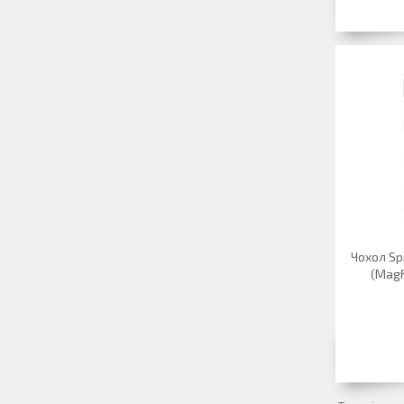
Чохол Spi
(MagF