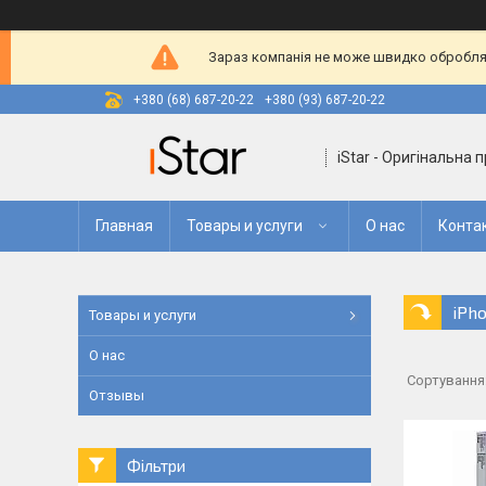
Зараз компанія не може швидко оброблят
+380 (68) 687-20-22
+380 (93) 687-20-22
iStar - Оригінальна 
Главная
Товары и услуги
О нас
Конта
iPho
Товары и услуги
О нас
Отзывы
Фільтри