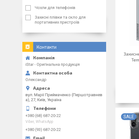
Чохли для телефонів
Захисні плівки та скло для
портативних пристроїв
Контакти
Захисне
Tem
iStar - Оригінальна продукція
Олександр
вул. Марії Приймаченко (Першотравнев
а), 27, Київ, Україна
+380 (68) 687-20-22
SALE
Viber, WhatsApp
+380 (93) 687-20-22