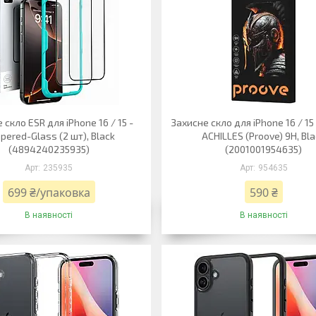
 скло ESR для iPhone 16 / 15 -
Захисне скло для iPhone 16 / 15 
pered-Glass (2 шт), Black
ACHILLES (Proove) 9H, Bl
(4894240235935)
(2001001954635)
235935
954635
699 ₴/упаковка
590 ₴
В наявності
В наявності