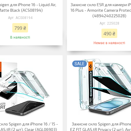
igen для iPhone 16 - Liquid Air,
Захисне скло ESR для камери iP
atte Black (ACS08194)
16 Plus - Armorite Camera Protec
(4894240225028)
ACS08194
225028
799 ₴
490 ₴
В наявності
Немає в наявності
SALE
кло Spigen для iPhone 16 / 15 -
Захисне скло Spigen для iPhone 
LAS.tR (2 шт), Clear (AGL06903)
EZ FIT GLAS.tR Privacy (2 шт), 