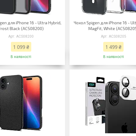
en для iPhone 16 - Ultra Hybrid,
Чохол Spigen для iPhone 16 - Ult
Frost Black (ACS08200)
MagFit, White (ACS0820
ACS08200
ACS08205
1 099 ₴
1 499 ₴
В наявності
В наявності