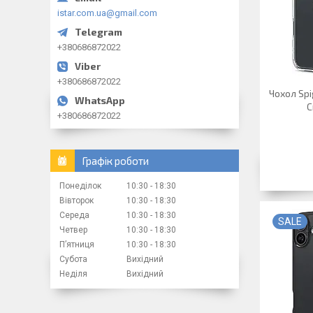
istar.com.ua@gmail.com
+380686872022
+380686872022
Чохол Spig
C
+380686872022
Графік роботи
Понеділок
10:30
18:30
Вівторок
10:30
18:30
Середа
10:30
18:30
SALE
Четвер
10:30
18:30
Пʼятниця
10:30
18:30
Субота
Вихідний
Неділя
Вихідний