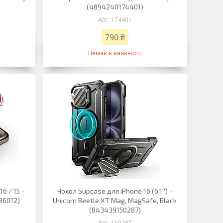
(4894240174401)
174401
790 ₴
Немає в наявності
6 / 15 -
Чохол Supcase для iPhone 16 (6.1'') -
136012)
Unicorn Beetle XT Mag, MagSafe, Black
(843439150287)