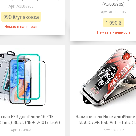
(AGL06905)
AGL06903
AGL06905
990 ₴/упаковка
1 090 ₴
Немає в наявності
Немає в наявності
скло ESR для iPhone 16 / 15 —
Захисне скло Hoce для iPhone 1
(1 шт.), Black (4894240174364)
MAGIC APP, ESD Anti-static (
174364
136012