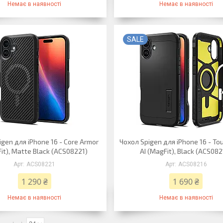
Немає в наявності
Немає в наявності
SALE
gen для iPhone 16 - Core Armor
Чохол Spigen для iPhone 16 - To
it), Matte Black (ACS08221)
AI (MagFit), Black (ACS082
ACS08221
ACS08216
1 290 ₴
1 690 ₴
Немає в наявності
Немає в наявності