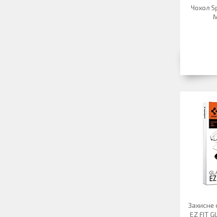
Чохол Sp
M
Захисне с
EZ FIT G