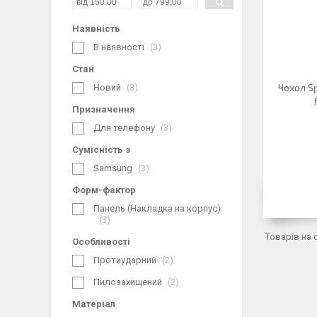
Наявність
В наявності
3
Стан
Чохол Sp
Новий
3
Призначення
Для телефону
3
Сумісність з
Samsung
3
Форм-фактор
Панель (Накладка на корпус)
3
Особливості
Протиударний
2
Пилозахищений
2
Матеріал