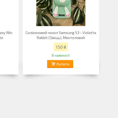
axy Win
Силіконовий чохол Samsung S3 - Violetta
te
Rabbit (Заєць), Ментоловий
150 ₴
В наявності
Купити