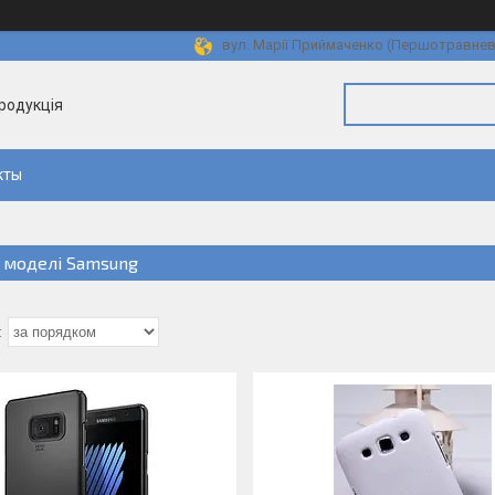
вул. Марії Приймаченко (Першотравнева)
продукція
кты
і моделі Samsung