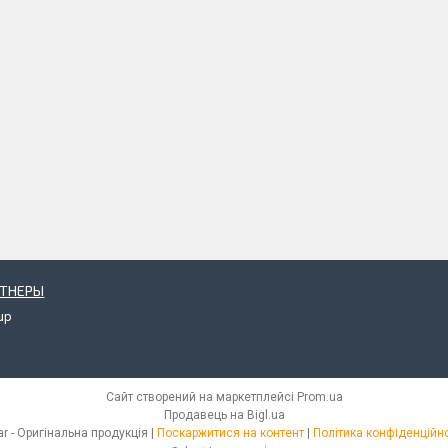
РТНЕРЫ
up
Сайт створений на маркетплейсі
Prom.ua
Продавець на Bigl.ua
iStar - Оригінальна продукція |
Поскаржитися на контент
|
Політика конфіденційно