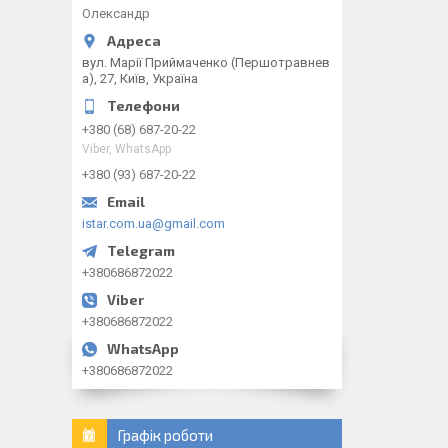
Олександр
вул. Марії Приймаченко (Першотравнев
а), 27, Київ, Україна
+380 (68) 687-20-22
Viber, WhatsApp
+380 (93) 687-20-22
istar.com.ua@gmail.com
+380686872022
+380686872022
+380686872022
Графік роботи