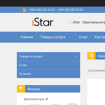
+380 (68) 687-20-22
+380 (93) 687-20-22
iStar - Оригінальна 
Главная
Товары и услуги
О нас
Конта
Інш
Товары и услуги
О нас
Отзывы
Фільтри
Діапазон цін, ₴