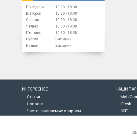
Понеділок
10:30
18:30
Вівторок
10:30
18:30
Середа
10:30
18:30
Четвер
10:30
18:30
Пʼятниця
10:30
18:30
Субота
Вихідний
Неділя
Вихідний
ИНТЕРЕСНОЕ
НАШИ ПА
Статьи
MobiGro
Новости
iFresh
Часто задаваемые вопросы
ОПТ