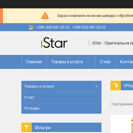
Зараз компанія не може швидко оброблят
+380 (68) 687-20-22
+380 (93) 687-20-22
iStar - Оригінальна 
Главная
Товары и услуги
О нас
Конта
IPh
Товары и услуги
О нас
Отзывы
Фільтри