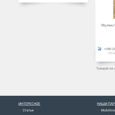
Муляж/М
+380 (6
Vibe
ИНТЕРЕСНОЕ
НАШИ ПА
Статьи
MobiGro