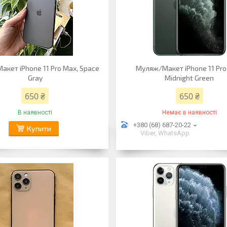
кет iPhone 11 Pro Max, Space
Муляж/Макет iPhone 11 Pro
Gray
Midnight Green
650 ₴
650 ₴
В наявності
Немає в наявності
+380 (68) 687-20-22
Купити
Viber, WhatsApp