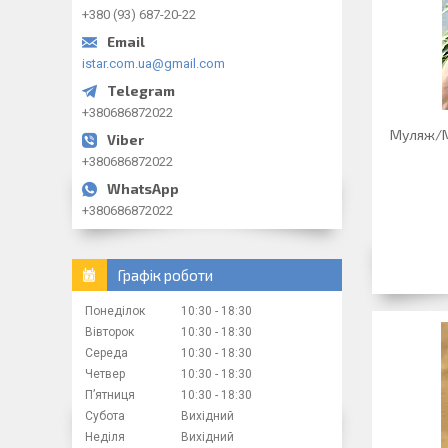
+380 (93) 687-20-22
istar.com.ua@gmail.com
+380686872022
Муляж/Ма
+380686872022
+380686872022
Графік роботи
Понеділок
10:30
18:30
Вівторок
10:30
18:30
Середа
10:30
18:30
Четвер
10:30
18:30
Пʼятниця
10:30
18:30
Субота
Вихідний
Неділя
Вихідний