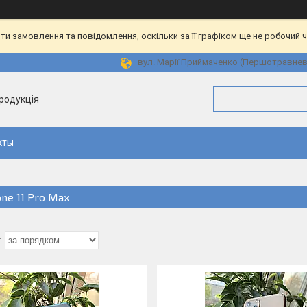
и замовлення та повідомлення, оскільки за її графіком ще не робочий 
вул. Марії Приймаченко (Першотравнева)
продукція
кты
one 11 Pro Max