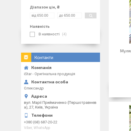
Діапазон цін, ₴
Наявність
В наявності
4
Муляж
Контакти
iStar - Оригінальна продукція
Олександр
вул. Марії Приймаченко (Першотравнев
а), 27, Київ, Україна
+380 (68) 687-20-22
Viber, WhatsApp