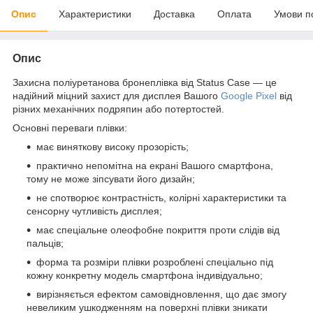
Опис
Характеристики
Доставка
Оплата
Умови п
Опис
Захисна поліуретанова бронеплівка від Status Case — це
надійний міцний захист для дисплея Вашого
Google Pixel
від
різних механічних подряпин або потертостей.
Основні переваги плівки:
має виняткову високу прозорість;
практично непомітна на екрані Вашого смартфона,
тому не може зіпсувати його дизайн;
не спотворює контрастність, колірні характеристики та
сенсорну чутливість дисплея;
має спеціальне олеофобне покриття проти слідів від
пальців;
форма та розміри плівки розроблені спеціально під
кожну конкретну модель смартфона індивідуально;
вирізняється ефектом самовідновлення, що дає змогу
невеликим ушкодженням на поверхні плівки зникати