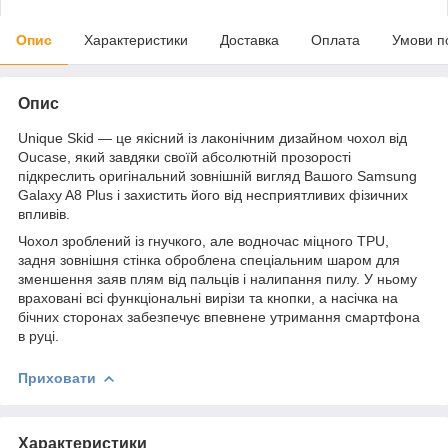
Опис
Характеристики
Доставка
Оплата
Умови п
Опис
Unique Skid — це якісний із лаконічним дизайном чохол від
Oucase, який завдяки своїй абсолютній прозорості
підкреслить оригінальний зовнішній вигляд Вашого Samsung
Galaxy A8 Plus і захистить його від несприятливих фізичних
впливів.
Чохол зроблений із гнучкого, але водночас міцного TPU,
задня зовнішня стінка оброблена спеціальним шаром для
зменшення заяв плям від пальців і налипання пилу. У ньому
враховані всі функціональні вирізи та кнопки, а насічка на
бічних сторонах забезпечує впевнене утримання смартфона
в руці.
Приховати
Характеристики