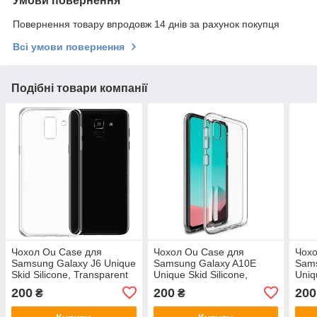
Умови повернення
Повернення товару впродовж 14 днів за рахунок покупця
Всі умови повернення
Подібні товари компанії
Чохол Ou Case для
Чохол Ou Case для
Чохо
Samsung Galaxy J6 Unique
Samsung Galaxy A10E
Sams
Skid Silicone, Transparent
Unique Skid Silicone,
Uniq
Transparent
Tran
200
200
200
₴
₴