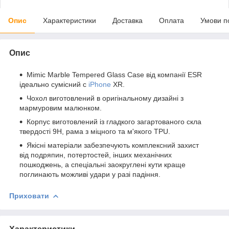
Опис
Характеристики
Доставка
Оплата
Умови п
Опис
Mimic Marble Tempered Glass Case від компанії ESR
ідеально сумісний с
iPhone
XR.
Чохол виготовлений в оригінальному дизайні з
мармуровим малюнком.
Корпус виготовлений із гладкого загартованого скла
твердості 9H, рама з міцного та м'якого TPU.
Якісні матеріали забезпечують комплексний захист
від подряпин, потертостей, інших механічних
пошкоджень, а спеціальні заокруглені кути краще
поглинають можливі удари у разі падіння.
Приховати