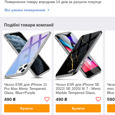
Повернення товару впродовж 14 днів за рахунок покупця
Всі умови повернення
Подібні товари компанії
Чехол ESR для iPhone 11
Чохол ESR для iPhone SE
Чехо
Pro Max Mimic Tempered
2022/ SE 2020/ 8/ 7 - Mimic
mini 
Glass, Blue+Purple
Marble Tempered Glass,
Blue
(3C01192420201)
Black Gold
490
490
590
₴
₴
(4894240064856)
Купити
Купити