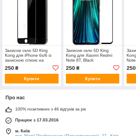
Захисне скло 5D King
Захисне скло 5D King
Захи
Kong для iPhone 6s/6 із
Kong для Xiaomi Redmi
Kong
захисною сіткою на
Note 8T, Black
Note
динамік, Black
250
250
250
₴
₴
Купити
Купити
Про нас
100% позитивних з 46 відгуків за рік
Працює з 17.03.2016
м. Київ
вул. Марії Приймаченко (Першотравнева), 27 , Київ,