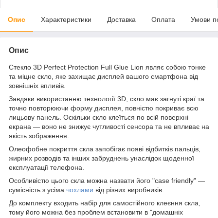
Опис
Характеристики
Доставка
Оплата
Умови п
Опис
Стекло 3D Perfect Protection Full Glue Lion являє собою тонке
та міцне скло, яке захищає дисплей вашого смартфона від
зовнішніх впливів.
Завдяки використанню технології 3D, скло має загнуті краї та
точно повторюючи форму дисплея, повністю покриває всю
лицьову панель. Оскільки скло клеїться по всій поверхні
екрана — воно не знижує чутливості сенсора та не впливає на
якість зображення.
Олеофобне покриття скла запобігає появі відбитків пальців,
жирних розводів та інших забруднень унаслідок щоденної
експлуатації телефона.
Особливістю цього скла можна назвати його "case friendly" —
сумісність з усіма
чохлами
від різних виробників.
До комплекту входить набір для самостійного клеєння скла,
тому його можна без проблем встановити в "домашніх