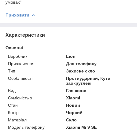
умовах".
Приховати
Характеристики
Основні
Виробник
Lion
Призначення
Для телефону
Тип
Захисне скло
Особливості
Протиударний, Кути
заокруглені
Вид
Глянсове
Сумісність з
Xiaomi
Стан
Новий
Колір
Чорний
Матеріал
Скло
Модель телефону
Xiaomi Mi 9 SE