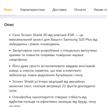
Опис
Характеристики
Доставка
Оплата
Умови п
Опис
Скло Screen Shield 3D від компанії ESR — це
максимальний захист для Вашого Samsung S20 Plus від
забруднень і різних пошкоджень.
Загартоване скло розроблене з спеціально вигнутими
краями та повністю покриває поверхню екрана
смартфона.
Його дуже просто встановлювати завдяки монтажній
рамці, а очисна серветка, що має в комплекті,
забезпечує повне видалення бульбашок і пилу.
Screen Shield уп'ятеро міцніший від звичайних
захисних скел, оскільки витримує 22 фунти докладеної
сили.
Олеофобне нанопокриття створює стійкість від
відбитків пальців та ефективно захищає від бруду, пилу
та поту.