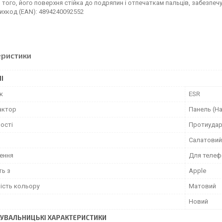
 того, його поверхня стійка до подряпин і отпечаткам пальців, забезпеч
ихкод (EAN): 4894240092552
еристики
І
к
ESR
актор
Панель (На
ості
Протиудар
Салатовий
ення
Для телеф
ть з
Apple
ість кольору
Матовий
Новий
УВАЛЬНИЦЬКІ ХАРАКТЕРИСТИКИ