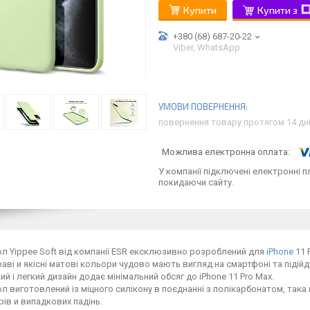
Купити
Купити з
+380 (68) 687-20-22
Viber, WhatsApp
повернення товару протягом 14 дн
У компанії підключені електронні п
покидаючи сайту.
л Yippee Soft від компанії ESR ексклюзивно розроблений для
iPhone
11 
аві и якісні матові кольори чудово мають вигляд на смартфоні та підійд
ий і легкий дизайн додає мінімальний обсяг до iPhone 11 Pro Max.
л виготовлений із міцного силікону в поєднанні з полікарбонатом, така 
рів и випадкових падінь.