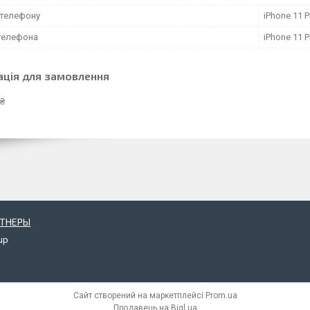
телефону
iPhone 11 
телефона
iPhone 11 
ація для замовлення
 ₴
РТНЕРЫ
up
Сайт створений на маркетплейсі
Prom.ua
Продавець на Bigl.ua