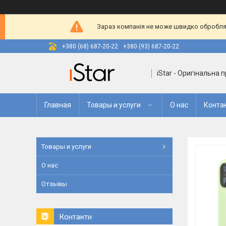
Зараз компанія не може швидко оброблят
+380 (68) 687-20-22
+380 (93) 687-20-22
iStar - Оригінальна 
Главная
Товары и услуги
О нас
Конта
Товары и услуги
О нас
Отзывы
Контакти