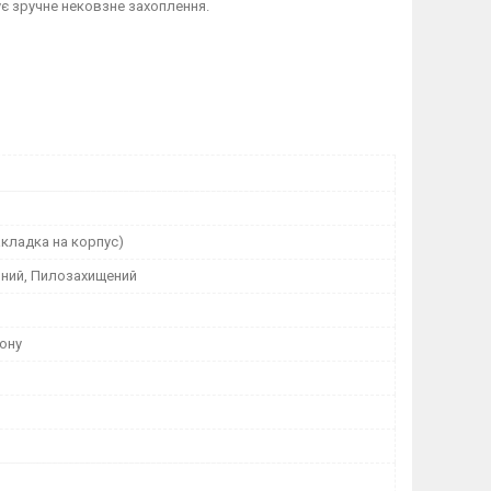
ує зручне нековзне захоплення.
кладка на корпус)
ний, Пилозахищений
ону