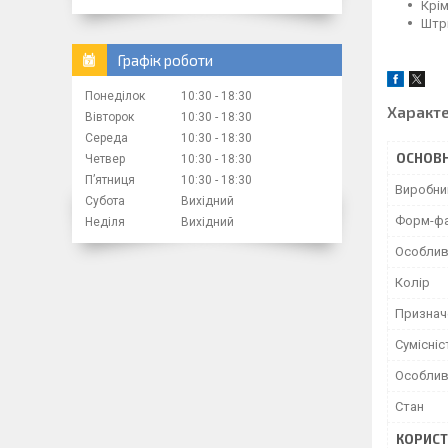
Крім
Штр
Графік роботи
Понеділок
10:30
18:30
Характ
Вівторок
10:30
18:30
Середа
10:30
18:30
ОСНОВН
Четвер
10:30
18:30
Пʼятниця
10:30
18:30
Виробни
Субота
Вихідний
Форм-ф
Неділя
Вихідний
Особлив
Колір
Признач
Сумісніс
Особлив
Стан
КОРИСТ