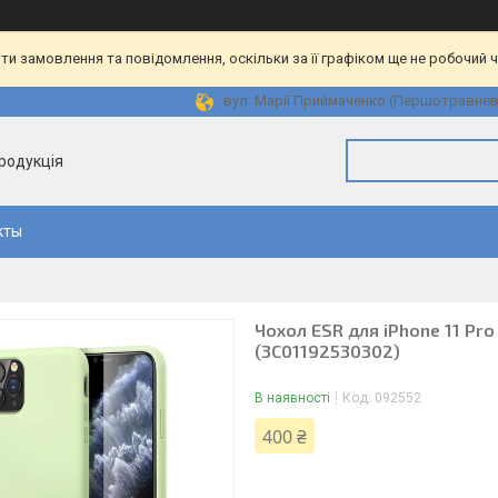
и замовлення та повідомлення, оскільки за її графіком ще не робочий 
вул. Марії Приймаченко (Першотравнева)
продукція
кты
Чохол ESR для iPhone 11 Pro
(3C01192530302)
В наявності
Код:
092552
400 ₴