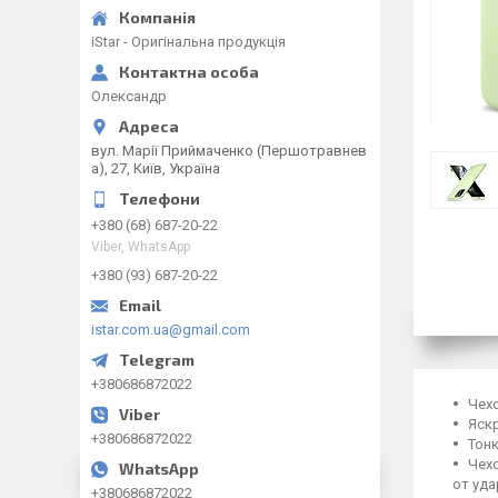
iStar - Оригінальна продукція
Олександр
вул. Марії Приймаченко (Першотравнев
а), 27, Київ, Україна
+380 (68) 687-20-22
Viber, WhatsApp
+380 (93) 687-20-22
istar.com.ua@gmail.com
+380686872022
Чехо
Яскр
+380686872022
Тонк
Чехо
от уда
+380686872022