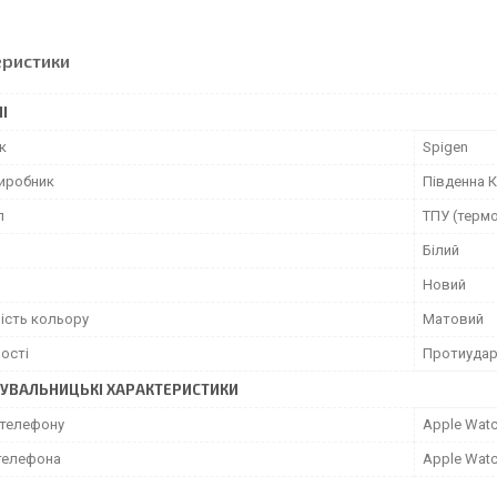
еристики
І
к
Spigen
виробник
Південна 
л
ТПУ (терм
Білий
Новий
ість кольору
Матовий
ості
Протиудар
УВАЛЬНИЦЬКІ ХАРАКТЕРИСТИКИ
телефону
Apple Wat
телефона
Apple Wat