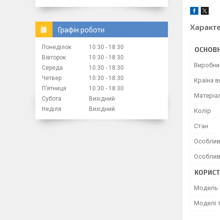
Характ
Графік роботи
Понеділок
10:30
18:30
ОСНОВН
Вівторок
10:30
18:30
Виробни
Середа
10:30
18:30
Четвер
10:30
18:30
Країна 
Пʼятниця
10:30
18:30
Матеріа
Субота
Вихідний
Неділя
Вихідний
Колір
Стан
Особлив
Особлив
КОРИСТ
Модель 
Моделі 