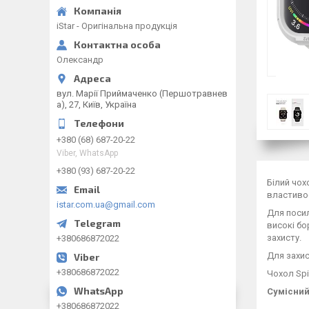
iStar - Оригінальна продукція
Олександр
вул. Марії Приймаченко (Першотравнев
а), 27, Київ, Україна
+380 (68) 687-20-22
Viber, WhatsApp
+380 (93) 687-20-22
Білий чох
властивос
istar.com.ua@gmail.com
Для поси
високі бо
захисту.
+380686872022
Для захис
+380686872022
Чохол Spi
Сумісний з
+380686872022