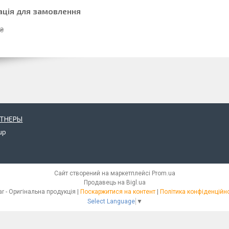
ація для замовлення
 ₴
РТНЕРЫ
up
Сайт створений на маркетплейсі
Prom.ua
Продавець на Bigl.ua
iStar - Оригінальна продукція |
Поскаржитися на контент
|
Політика конфіденційно
Select Language
▼