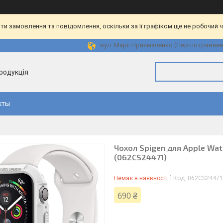
и замовлення та повідомлення, оскільки за її графіком ще не робочий 
вул. Марії Приймаченко (Першотравнева)
продукція
кты
Чохол Spigen для Apple Wat
(062CS24471)
Немає в наявності
Код:
062CS24471
690 ₴