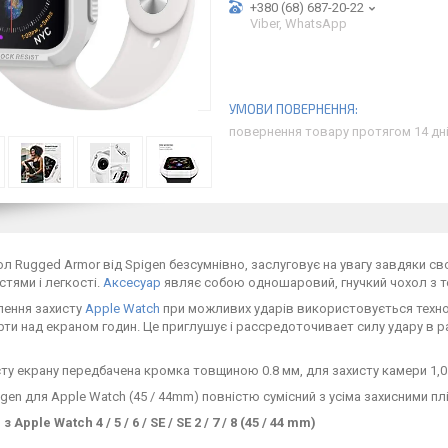
+380 (68) 687-20-22
Viber, WhatsApp
повернення товару протягом 14 дн
ол Rugged Armor від Spigen безсумнівно, заслуговує на увагу завдяки
тями і легкості.
Аксесуар
являє собою одношаровий, гнучкий чохол з т
лення захисту
Apple Watch
при можливих ударів використовується техноло
рти над екраном годин. Це приглушує і рассредоточивает силу удару в 
ту екрану передбачена кромка товщиною 0.8 мм, для захисту камери 1,0
gen для Apple Watch (45 / 44mm) повністю сумісний з усіма захисними плі
 Apple Watch 4 / 5 / 6 / SE / SE 2 / 7 / 8 (45 / 44 mm)