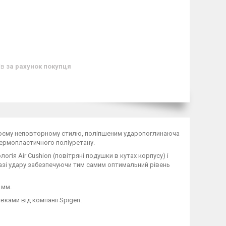
ів
за рахунок покупця
 своєму неповторному стилю, поліпшеним ударопоглинаюча
ермопластичного поліуретану.
гія Air Cushion (повітряні подушки в кутах корпусу) і
разі удару забезпечуючи тим самим оптимальний рівень
 мм.
вками від компанії Spigen.