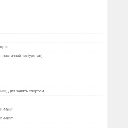
Корея
опластичний поліуретан)
ний, Для занять спортом
ch 44mm
ch 44mm