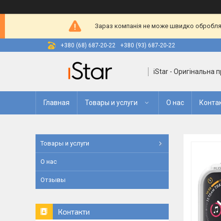
Зараз компанія не може швидко оброблят
+380 (68) 687-20-22
+380 (93) 687-20-22
iStar - Оригінальна 
Главная
Товары и услуги
О нас
Конта
Товары и услуги
О нас
Отзывы
Контакти