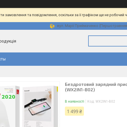
и замовлення та повідомлення, оскільки за її графіком ще не робочий 
вул. Марії Приймаченко (Першотравнева)
продукція
кты
Бездротовий зарядний прист
(WX2IN1-B02)
В наявності
Код:
WX2IN1-B02
1 499 ₴