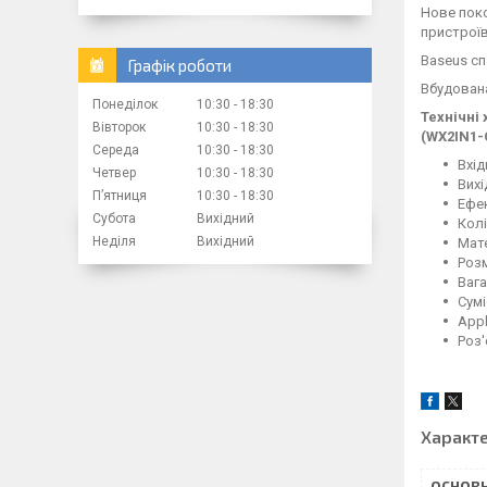
Нове поко
пристроїв
Baseus сп
Графік роботи
Вбудована
Понеділок
10:30
18:30
Технічні
Вівторок
10:30
18:30
(WX2IN1-
Середа
10:30
18:30
Вхід
Четвер
10:30
18:30
Вихі
Пʼятниця
10:30
18:30
Ефе
Субота
Вихідний
Кол
Неділя
Вихідний
Мат
Розм
Ваг
Сумі
Appl
Роз'
Характ
ОСНОВН