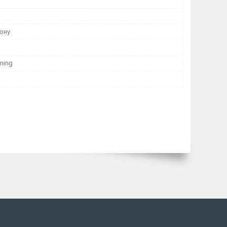
ону
tning