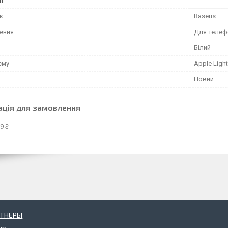
к
Baseus
ення
Для телеф
Білий
єму
Apple Ligh
Новий
ація для замовлення
9 ₴
РТНЕРЫ