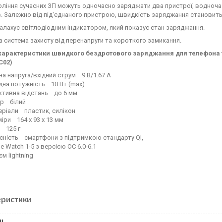
ління сучасних ЗП можуть одночасно заряджати два пристрої, водноча
. Залежно від під'єднаного пристрою, швидкість заряджання становить 5
алахує світлодіодним індикатором, який показує стан заряджання.
 система захисту від перенапруги та короткого замикання.
 характеристики швидкого бездротового заряджання для телефона та 
C02)
на напруга/вхідний струм 9 В/1.67 А
дна потужність 10 Вт (max)
ктивна відстань до 6 мм
ір білий
еріали пластик, силікон
іри 164 х 93 х 13 мм
а 125 г
сність смартфони з підтримкою стандарту QI,
e Watch 1-5 з версією ОС 6.0-6.1
єм lightning
еристики
І