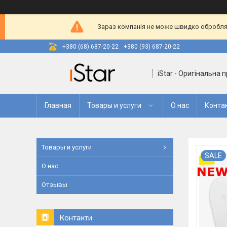
Зараз компанія не може швидко оброблят
+380 (68) 687-20-22
+380 (93) 687-20-22
iStar - Оригінальна 
Главная
Товары и услуги
О нас
Конта
Товары и услуги
SALE
О нас
Отзывы
Контакти