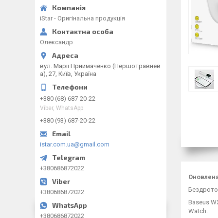
iStar - Оригінальна продукція
Олександр
вул. Марії Приймаченко (Першотравнев
а), 27, Київ, Україна
+380 (68) 687-20-22
Viber, WhatsApp
+380 (93) 687-20-22
istar.com.ua@gmail.com
+380686872022
Оновлена
Бездротов
+380686872022
Baseus WX
Watch.
+380686872022