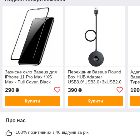
Захисне скло Baseus для
Перехідник Baseus Round
Адап
iPhone 11 Pro Max / XS
Box HUB Adapter
Base
Max - Full Cover, Black
USB3.0*USB3.0+3xUSB2.0
Type
(SGAPIPH65-KC01)
(1м) Чорний (CAHUB-U01)
(CA
290
390
199
₴
₴
Купити
Купити
Про нас
100% позитивних з 46 відгуків за рік