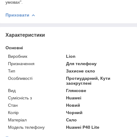
умовах".
Приховати
Характеристики
Основні
Виробник
Lion
Призначення
Для телефону
Тип
Захисне скло
Особливості
Протиударний, Кути
заокруглені
Вид
Глянсове
Сумісність з
Huawei
Стан
Новий
Колір
Чорний
Матеріал
Скло
Модель телефону
Huawei P40 Lite