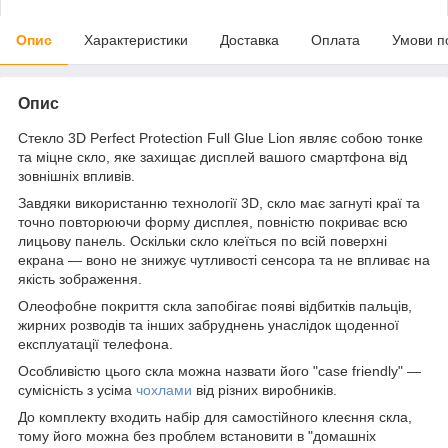
Опис
Характеристики
Доставка
Оплата
Умови п
Опис
Стекло 3D Perfect Protection Full Glue Lion являє собою тонке
та міцне скло, яке захищає дисплей вашого смартфона від
зовнішніх впливів.
Завдяки використанню технології 3D, скло має загнуті краї та
точно повторюючи форму дисплея, повністю покриває всю
лицьову панель. Оскільки скло клеїться по всій поверхні
екрана — воно не знижує чутливості сенсора та не впливає на
якість зображення.
Олеофобне покриття скла запобігає появі відбитків пальців,
жирних розводів та інших забруднень унаслідок щоденної
експлуатації телефона.
Особливістю цього скла можна назвати його "case friendly" —
сумісність з усіма
чохлами
від різних виробників.
До комплекту входить набір для самостійного клеєння скла,
тому його можна без проблем встановити в "домашніх