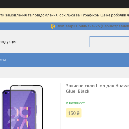
и замовлення та повідомлення, оскільки за її графіком ще не робочий 
вул. Марії Приймаченко (Першотравнева)
продукція
кты
Захисне скло Lion для Huawei
Glue, Black
В наявності
150 ₴