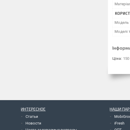
Матеріа
КОРИСТ
Модель 
Моделі 
Інформ
Ціна:
150
ИНТЕРЕСНОЕ
НАШИ ПА
Статьи
MobiGro
Новости
iFresh
Часто задаваемые вопросы
ОПТ