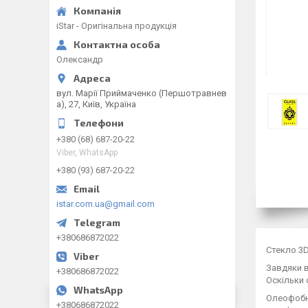
iStar - Оригінальна продукція
Олександр
вул. Марії Приймаченко (Першотравнев
а), 27, Київ, Україна
+380 (68) 687-20-22
Viber, WhatsApp
+380 (93) 687-20-22
istar.com.ua@gmail.com
+380686872022
Стекло 3D
Завдяки в
+380686872022
Оскільки 
Олеофобне
+380686872022