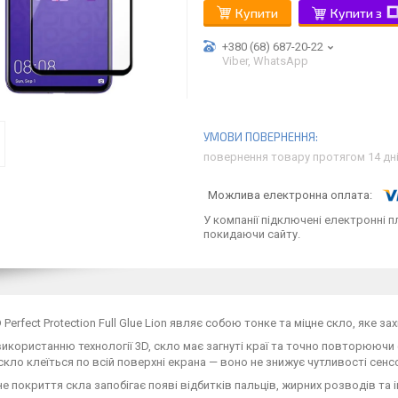
Купити
Купити з
+380 (68) 687-20-22
Viber, WhatsApp
повернення товару протягом 14 дн
У компанії підключені електронні п
покидаючи сайту.
 Perfect Protection Full Glue Lion являє собою тонке та міцне скло, яке 
икористанню технології 3D, скло має загнуті краї та точно повторююч
скло клеїться по всій поверхні екрана — воно не знижує чутливості сенс
 покриття скла запобігає появі відбитків пальців, жирних розводів та 