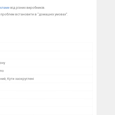
хлами
від різних виробників.
з проблем встановити в "домашніх умовах".
ону
кло
ий, Кути заокруглені