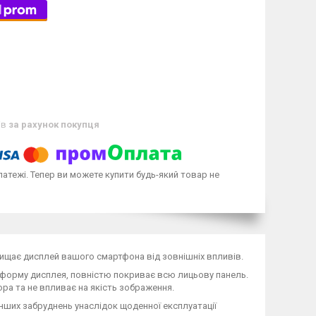
ів
за рахунок покупця
латежі. Тепер ви можете купити будь-який товар не
захищає дисплей вашого смартфона від зовнішніх впливів.
и форму дисплея, повністю покриває всю лицьову панель.
ора та не впливає на якість зображення.
інших забруднень унаслідок щоденної експлуатації