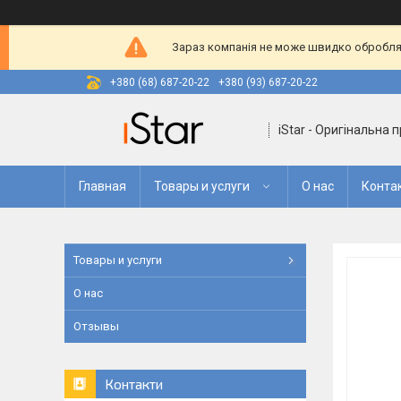
Зараз компанія не може швидко оброблят
+380 (68) 687-20-22
+380 (93) 687-20-22
iStar - Оригінальна 
Главная
Товары и услуги
О нас
Конта
Товары и услуги
О нас
Отзывы
Контакти