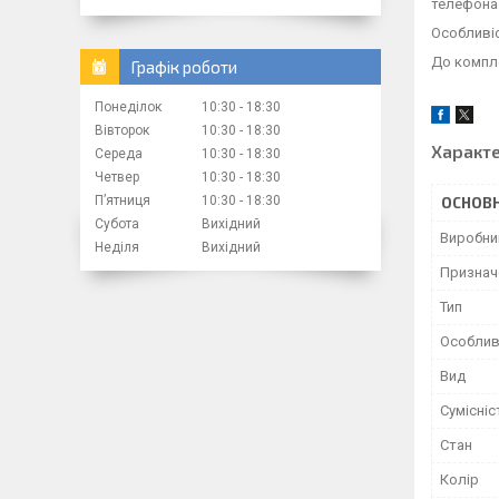
телефона
Особливіс
До компле
Графік роботи
Понеділок
10:30
18:30
Вівторок
10:30
18:30
Характ
Середа
10:30
18:30
Четвер
10:30
18:30
Пʼятниця
10:30
18:30
ОСНОВН
Субота
Вихідний
Виробни
Неділя
Вихідний
Признач
Тип
Особлив
Вид
Сумісніс
Стан
Колір