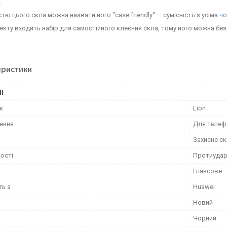
.
тю цього скла можна назвати його "case friendly" — сумісність з усіма
чо
кту входить набір для самостійного клеєння скла, тому його можна бе
еристики
І
к
Lion
ення
Для телеф
Захисне с
ості
Протиударн
Глянсове
ть з
Huawei
Новий
Чорний