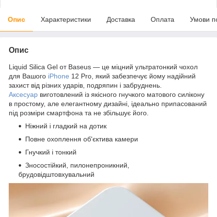
Опис
Характеристики
Доставка
Оплата
Умови п
Опис
Liquid Silica Gel от Baseus — це міцний ультратонкий чохол
для Вашого
iPhone
12 Pro, який забезпечує йому надійний
захист від різних ударів, подряпин і забруднень.
Аксесуар
виготовлений із якісного гнучкого матового силікону
в простому, але елегантному дизайні, ідеально припасований
під розміри смартфона та не збільшує його.
Ніжний і гладкий на дотик
Повне охоплення об'єктива камери
Гнучкий і тонкий
Зносостійкий, пилонепроникний,
брудовідштовхувальний