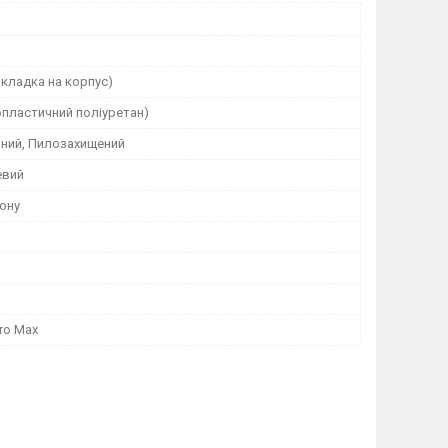
кладка на корпус)
опластичний поліуретан)
ний, Пилозахищений
евий
ону
Pro Max