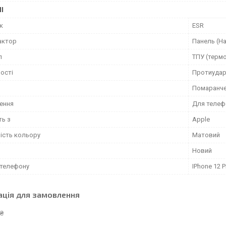
І
к
ESR
актор
Панель (На
л
ТПУ (терм
ості
Протиудар
Помаранч
ення
Для телеф
ть з
Apple
ість кольору
Матовий
Новий
телефону
IPhone 12 
ація для замовлення
 ₴