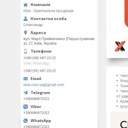
iStar - Оригінальна продукція
Олександр
вул. Марії Приймаченко (Першотравнев
а), 27, Київ, Україна
+380 (68) 687-20-22
Viber, WhatsApp
+380 (93) 687-20-22
Чехо
Яскр
istar.com.ua@gmail.com
Тонк
Чехо
от уда
+380686872022
Крім
Штр
+380686872022
+380686872022