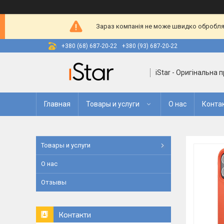
Зараз компанія не може швидко оброблят
+380 (68) 687-20-22
+380 (93) 687-20-22
iStar - Оригінальна 
Главная
Товары и услуги
О нас
Конта
Товары и услуги
О нас
Отзывы
Контакти