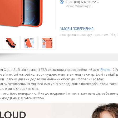
+380 (68) 687-20-22
Viber, WhatsApp
повернення товару протягом 14 дн
л Cloud Soft від компанії ESR ексклюзивно розроблений для
iPhone
12 P
аві и якісні матові кольори чудово мають вигляд на смартфоні та підійд
ий і легкий дизайн додає мінімальний обсяг до iPhone 12 Pro Max.
л виготовлений із міцного силікону в поєднанні з полікарбонатом, така 
рів и випадкових падінь.
 того, його поверхня стійка до подряпин і отпечаткам пальців, забезпеч
ихкод (EAN): 4894240122242