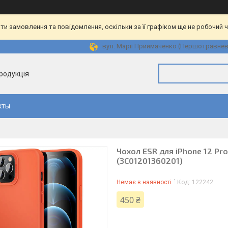
и замовлення та повідомлення, оскільки за її графіком ще не робочий 
вул. Марії Приймаченко (Першотравнева)
продукція
кты
Чохол ESR для iPhone 12 Pro
(3C01201360201)
Немає в наявності
Код:
122242
450 ₴