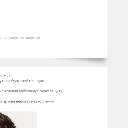
ів
за рахунок покупця
ro Max.
уть на будь-який випадок.
комбінація забезпечує гарну защиту
ує зручне нековзне захоплення.