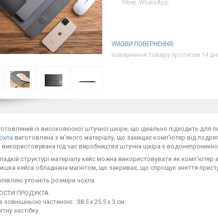
Viber, WhatsApp
повернення товару протягом 14 дн
отовлений із високоякісної штучної шкіри, що ідеально підходить для п
охла
виготовлена з м'якого матеріалу, що захищає комп'ютер від подря
, використовувана під час виробництва штучна шкіра є водонепроникно
ладкій структурі матеріалу кейс можна використовувати як комп'ютер 
ишка кейса обладнана магнітом, що закриває, що спрощує зняття прист
упівлею уточніть розміри чохла.
ОСТИ ПРОДУКТА:
за зовнішньою частиною: 38.5 x 25.5 x 3 см.
ітну застібку.