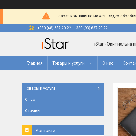
Зараз компанія не може швидко оброблят
+380 (68) 687-20-22
+380 (93) 687-20-22
iStar - Оригінальна 
Главная
Товары и услуги
О нас
Конта
Товары и услуги
О нас
Отзывы
Контакти