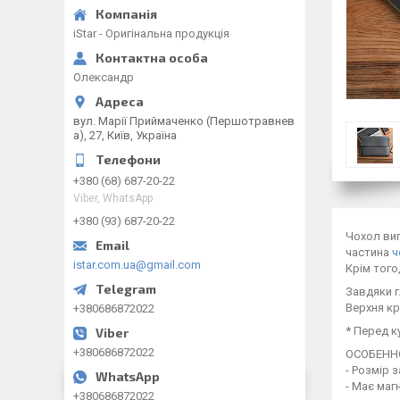
iStar - Оригінальна продукція
Олександр
вул. Марії Приймаченко (Першотравнев
а), 27, Київ, Україна
+380 (68) 687-20-22
Viber, WhatsApp
+380 (93) 687-20-22
Чохол виг
частина
ч
istar.com.ua@gmail.com
Крім того
Завдяки г
Верхня кр
+380686872022
* Перед к
+380686872022
ОСОБЕНН
- Розмір 
- Має магн
+380686872022