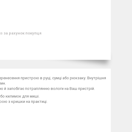
ів
за рахунок покупця
еренесення пристрою в руці, сумці або рюкзаку. Внутрішня
пин.
ю й запобігає потраплянню вологи на Ваш пристрій.
або килимок для миші.
рою з кришки на практиці.