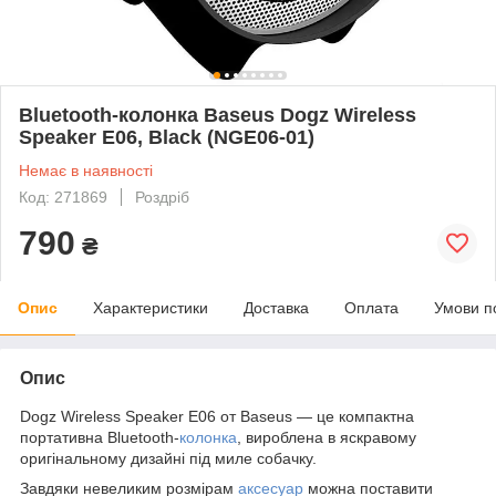
Bluetooth-колонка Baseus Dogz Wireless
Speaker E06, Black (NGE06-01)
Немає в наявності
Код: 271869
Роздріб
790
₴
Опис
Характеристики
Доставка
Оплата
Умови п
Опис
Dogz Wireless Speaker E06 от Baseus — це компактна
портативна Bluetooth-
колонка
, вироблена в яскравому
оригінальному дизайні під миле собачку.
Завдяки невеликим розмірам
аксесуар
можна поставити