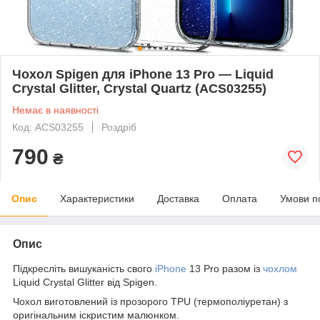
Чохол Spigen для iPhone 13 Pro — Liquid
Crystal Glitter, Crystal Quartz (ACS03255)
Немає в наявності
Код: ACS03255
Роздріб
790
₴
Опис
Характеристики
Доставка
Оплата
Умови п
Опис
Підкресліть вишуканість свого
iPhone
13 Pro разом із
чохлом
Liquid Crystal Glitter від Spigen.
Чохол виготовлений із прозорого TPU (термополіуретан) з
оригінальним іскристим малюнком.