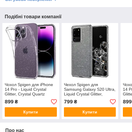
Подібні товари компанії
Чохол Spigen для iPhone
Чехол Spigen для
Чохо
14 Pro - Liquid Crystal
Samsung Galaxy S20 Ultra,
14 P
Glitter, Crystal Quartz
Liquid Crystal Glitter,
Glitt
(ACS04954)
Crystal Quartz (ACS00710)
(AC
899
799
899
₴
₴
Купити
Купити
Про нас