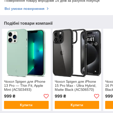
Повернення товару впродовж 14 днів за рахунок покупця
Всі умови повернення
Подібні товари компанії
Чохол Spigen для iPhone
Чохол Spigen для iPhone
Чохо
13 Pro — Thin Fit, Apple
15 Pro Max - Ultra Hybrid,
16 P
Mint (ACS03493)
Matte Black (ACS06570)
Blac
999
999
999
₴
₴
Купити
Купити