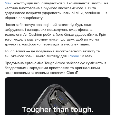
Max
, конструкція якої складається з 3 компонентів: внутрішня
частина виготовлена з гнучкого високоякісного ТПУ та
додаткового покриття ударопоглинальної піни, зовнішня — з
міцного полікарбонату.
Чохол забезпечує повноцінний захист від будь-яких
забруднень і випадкових пошкоджень смартфона, а
технологія Air Cushion робить його більш ударостійким. Крім
того, модель має висувну ніжку-підставку, щоб ви могли
зручно та комфортно переглядати улюблені відео.
Tough Armor — це поєднання висококласного захисту та
вишуканого зовнішнього вигляду для
iPhone
13 Max.
Продумана ергономіка Tough Armor забезпечує сумісність із
бездротовими зарядними пристроями та оригінальними
загартованими захисними стеклами Glas.tR.