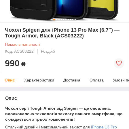
Чохол Spigen для iPhone 13 Pro Max (6.7") —
Tough Armor, Black (ACS03222)
Немає в наявності
Код: ACS03222
Роздріб
990
₴
Опис
Характеристики
Доставка
Оплата
Умови п
Опис
Чохол серії Tough Armor від Spigen — це оновлена,
вдосконалена технологія захисту вашого смартфона, що
складається з трьох компонентів!
Стильний дизайн і максимальний захист для
iPhone 13 Pro