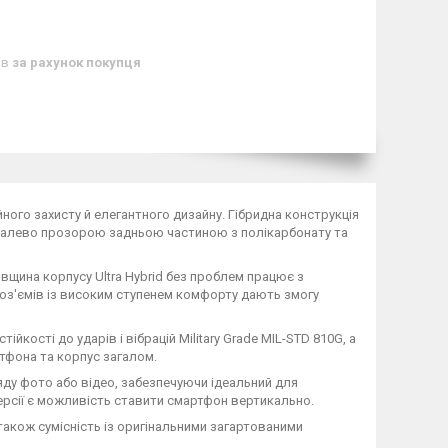
ів
за рахунок покупця
ного захисту й елегантного дизайну. Гібридна конструкція
шталево прозорою задньою частиною з полікарбонату та
вщина корпусу Ultra Hybrid без проблем працює з
роз'ємів із високим ступенем комфорту дають змогу
кості до ударів і вібрацій Military Grade MIL-STD 810G, а
ртфона та корпус загалом.
яду фото або відео, забезпечуючи ідеальний для
 версії є можливість ставити смартфон вертикально.
акож сумісність із оригінальними загартованими