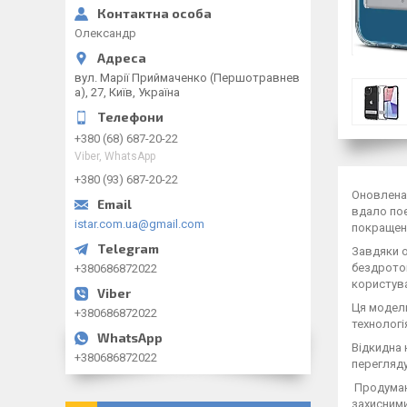
Олександр
вул. Марії Приймаченко (Першотравнев
а), 27, Київ, Україна
+380 (68) 687-20-22
Viber, WhatsApp
+380 (93) 687-20-22
Оновлена 
вдало поє
istar.com.ua@gmail.com
покращена
Завдяки о
бездротов
+380686872022
користув
Ця модель
+380686872022
технологі
Відкидна 
+380686872022
перегляду
Продумана
захисними