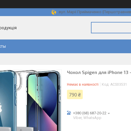
вул. Марії Приймаченко (Першотравнева)
продукція
кты
Чохол Spigen для iPhone 13 —
Немає в наявності
Код:
ACS03531
790 ₴
+380 (68) 687-20-22
Viber, WhatsApp