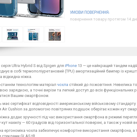
повернення товару протягом 14 дн
серія Ultra Hybrid S від Spigen для
iPhone
13 — це найкращий тандем надій
днує в собі термополіуретановий (TPU) амортизаційний бампер із кри
 відкидна ніжка.
станнім технологіям матеріал
чохла
стійкий до пожовтіння. Невелика то
ою зарядкою, а точні вирізи та легкий доступ до всіх функціональних 
атися Вашим смартфоном.
 має сертифікат відповідності американському військовому стандарту стій
я Air Cushion за допомогою повітряних подушок оберігає кожен кут сма
ніжка додає зручності під час використання смартфона в режимі перегл
 кут нахилу — 60 градусів від горизонтальної поверхні, а також у новій
 ергономіка чохла забезпечує комфортне використання смартфона, а т
 стеклами GLAS.tR.