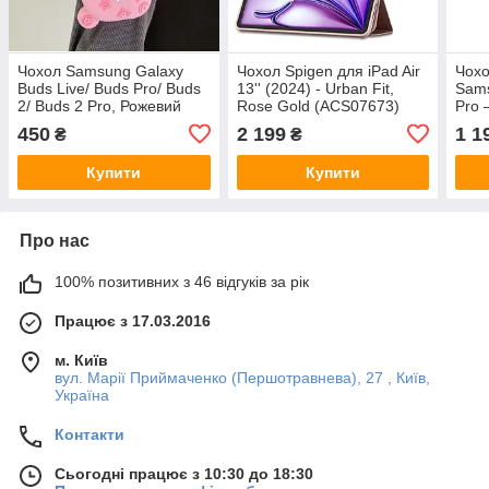
Чохол Samsung Galaxy
Чохол Spigen для iPad Air
Чохо
Buds Live/ Buds Pro/ Buds
13'' (2024) - Urban Fit,
Sams
2/ Buds 2 Pro, Рожевий
Rose Gold (ACS07673)
Pro 
Blac
450
2 199
1 1
₴
₴
Купити
Купити
Про нас
100% позитивних з 46 відгуків за рік
Працює з 17.03.2016
м. Київ
вул. Марії Приймаченко (Першотравнева), 27 , Київ,
Україна
Контакти
Сьогодні працює з 10:30 до 18:30