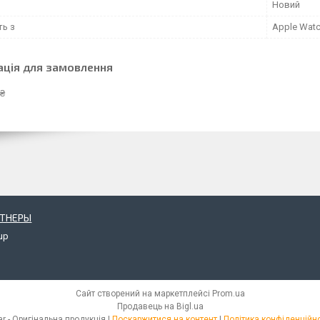
Новий
ть з
Apple Wat
ація для замовлення
 ₴
РТНЕРЫ
up
Сайт створений на маркетплейсі
Prom.ua
Продавець на Bigl.ua
iStar - Оригінальна продукція |
Поскаржитися на контент
|
Політика конфіденційно