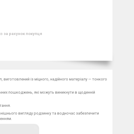
ів
за рахунок покупця
л, виготовлений із міцного, надійного матеріалу — тонкого
нічних пошкоджень, які можуть виникнути в щоденній
тання.
внішнього вигляду родзинку та водночас забезпечити
енням.