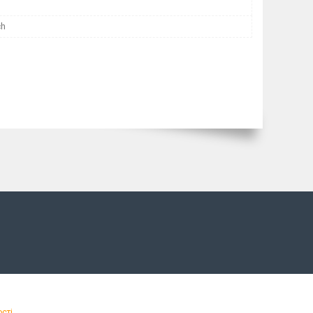
ch
сті