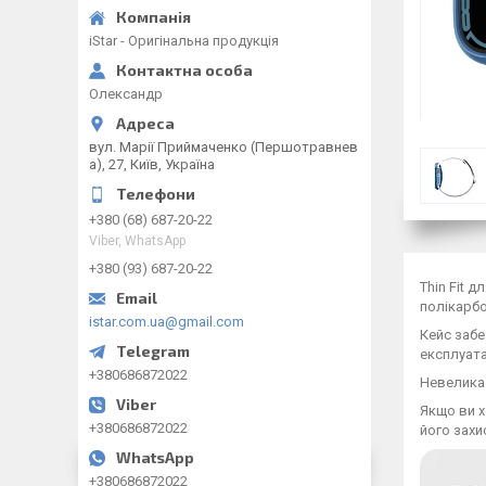
iStar - Оригінальна продукція
Олександр
вул. Марії Приймаченко (Першотравнев
а), 27, Київ, Україна
+380 (68) 687-20-22
Viber, WhatsApp
+380 (93) 687-20-22
Thin Fit д
полікарб
istar.com.ua@gmail.com
Кейс забе
експлуата
+380686872022
Невелика 
Якщо ви х
+380686872022
його захи
+380686872022