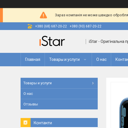
Зараз компанія не може швидко оброблят
+380 (68) 687-20-22
+380 (93) 687-20-22
iStar - Оригінальна 
Главная
Товары и услуги
О нас
Конта
Товары и услуги
О нас
Отзывы
Контакти