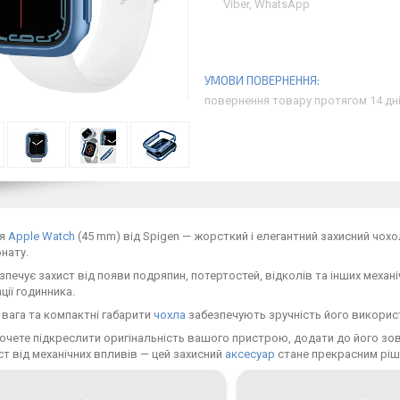
Viber, WhatsApp
повернення товару протягом 14 дн
ля
Apple Watch
(45 mm) від Spigen — жорсткий і елегантний захисний чохо
онату.
зпечує захист від появи подряпин, потертостей, відколів та інших меха
ції годинника.
вага та компактні габарити
чохла
забезпечують зручність його викорис
очете підкреслити оригінальність вашого пристрою, додати до його зо
ст від механічних впливів — цей захисний
аксесуар
стане прекрасним ріш