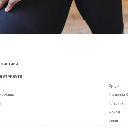
еристики
І АТРИБУТИ
к
Spigen
виробник
Південна 
л
Пластик
Чохол
Синій