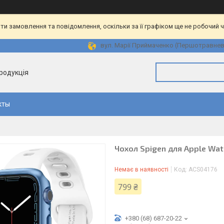
и замовлення та повідомлення, оскільки за її графіком ще не робочий 
вул. Марії Приймаченко (Першотравнева)
продукція
кты
Чохол Spigen для Apple Watc
Немає в наявності
Код:
ACS04176
799 ₴
+380 (68) 687-20-22