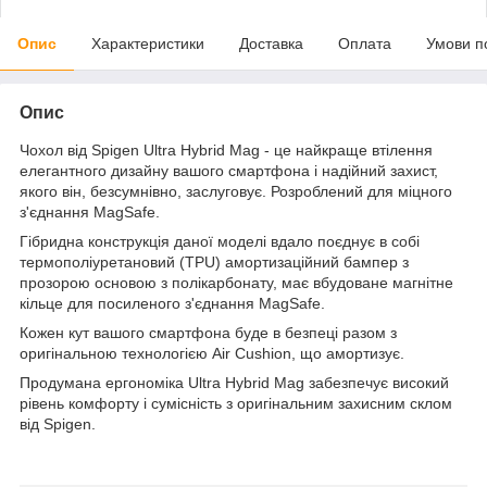
Опис
Характеристики
Доставка
Оплата
Умови п
Опис
Чохол від Spigen Ultra Hybrid Mag - це найкраще втілення
елегантного дизайну вашого смартфона і надійний захист,
якого він, безсумнівно, заслуговує. Розроблений для міцного
з'єднання MagSafe.
Гібридна конструкція даної моделі вдало поєднує в собі
термополіуретановий (TPU) амортизаційний бампер з
прозорою основою з полікарбонату, має вбудоване магнітне
кільце для посиленого з'єднання MagSafe.
Кожен кут вашого смартфона буде в безпеці разом з
оригінальною технологією Air Cushion, що амортизує.
Продумана ергономіка Ultra Hybrid Mag забезпечує високий
рівень комфорту і сумісність з оригінальним захисним склом
від Spigen.