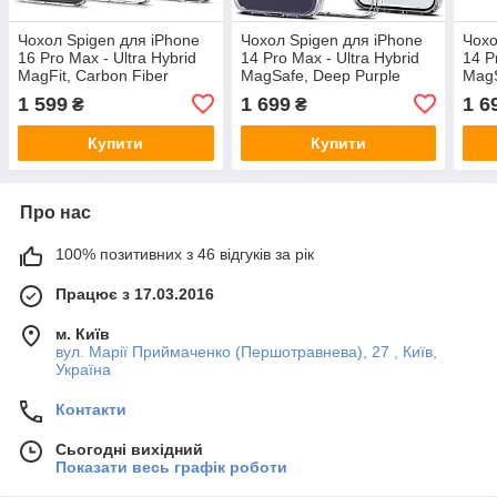
Чохол Spigen для iPhone
Чохол Spigen для iPhone
Чохо
16 Pro Max - Ultra Hybrid
14 Pro Max - Ultra Hybrid
14 P
MagFit, Carbon Fiber
MagSafe, Deep Purple
MagS
(ACS08000)
(ACS05581)
(AC
1 599
1 699
1 6
₴
₴
Купити
Купити
Про нас
100% позитивних з 46 відгуків за рік
Працює з 17.03.2016
м. Київ
вул. Марії Приймаченко (Першотравнева), 27 , Київ,
Україна
Контакти
Сьогодні вихідний
Показати весь графік роботи