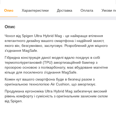
Опис
Характеристики
Доставка
Оплата
Умови п
Опис
Чохол від Spigen Ultra Hybrid Mag - це найкраще втілення
елегантного дизайну вашого смартфона і надійний захист,
якого він, безсумнівно, заслуговує. Розроблений для міцного
з'єднання MagSafe.
Гібридна конструкція даної моделі вдало поєднує в собі
термополіуретановий (TPU) амортизаційний бампер з
прозорою основою з полікарбонату, має вбудоване магнітне
кільце для посиленого з'єднання MagSafe.
Кожен кут вашого смартфона буде в безпеці разом з
оригінальною технологією Air Cushion, що амортизує.
Продумана ергономіка Ultra Hybrid Mag забезпечує високий
рівень комфорту і сумісність з оригінальним захисним склом
від Spigen.