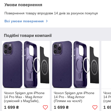
Умови повернення
Повернення товару впродовж 14 днів за рахунок покупця
Всі умови повернення
Подібні товари компанії
Чохол Spigen для iPhone
Чохол Spigen для iPhone
Чохо
14 Pro Max - Mag Armor
14 Pro - Mag Armor
14 P
(сумісний з MagSafe),
(Плями на чохлі!)
(сум
Deep Purple (ACS05584)
MagSafe, Deep Purple
Blue
1 699
1 699
1 6
₴
₴
(ACS05588)