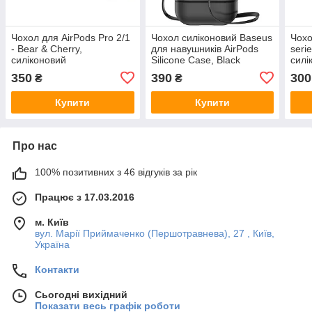
Чохол для AirPods Pro 2/1
Чохол силіконовий Baseus
Чохо
- Bear & Cherry,
для навушників AirPods
serie
силіконовий
Silicone Case, Black
силі
(TZARGS-01)
350
390
300
₴
₴
Купити
Купити
Про нас
100% позитивних з 46 відгуків за рік
Працює з 17.03.2016
м. Київ
вул. Марії Приймаченко (Першотравнева), 27 , Київ,
Україна
Контакти
Сьогодні вихідний
Показати весь графік роботи