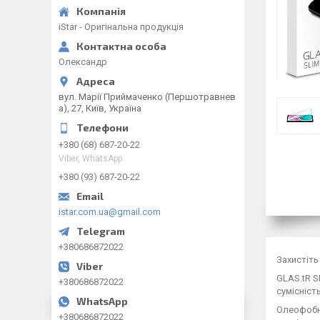
iStar - Оригінальна продукція
Олександр
вул. Марії Приймаченко (Першотравнев
а), 27, Київ, Україна
+380 (68) 687-20-22
Viber, WhatsApp
+380 (93) 687-20-22
istar.com.ua@gmail.com
+380686872022
Захистіть
GLAS.tR S
+380686872022
сумісніст
Олеофобне
+380686872022