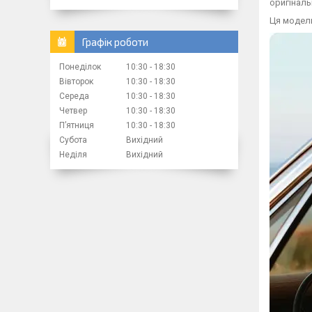
оригіналь
Ця модель
Графік роботи
Понеділок
10:30
18:30
Вівторок
10:30
18:30
Середа
10:30
18:30
Четвер
10:30
18:30
Пʼятниця
10:30
18:30
Субота
Вихідний
Неділя
Вихідний