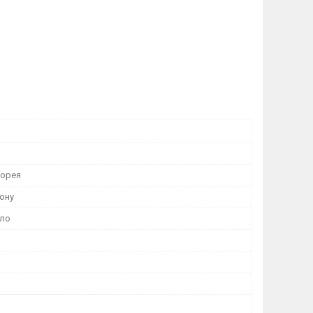
Корея
ону
кло