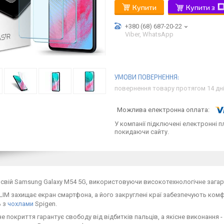
Купити
Купити з
+380 (68) 687-20-22
Viber, WhatsApp
повернення товару протягом 14 дн
У компанії підключені електронні п
покидаючи сайту.
 свій Samsung Galaxy M54 5G, використовуючи високотехнологічне загарт
LIM захищає екран смартфона, а його закруглені краї забезпечують ко
ь з
чохлами
Spigen.
 покриття гарантує свободу від відбитків пальців, а якісне виконання -