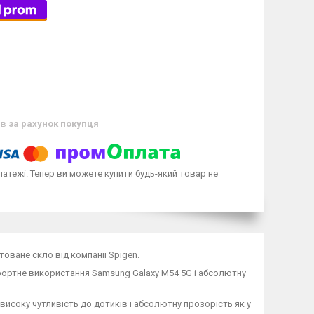
ів
за рахунок покупця
латежі. Тепер ви можете купити будь-який товар не
оване скло від компанії Spigen.
мфортне використання Samsung Galaxy M54 5G і абсолютну
 високу чутливість до дотиків і абсолютну прозорість як у