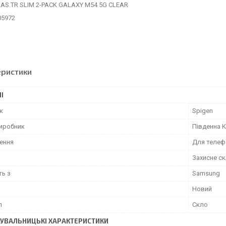
LAS.TR SLIM 2-PACK GALAXY M54 5G CLEAR
05972
еристики
І
к
Spigen
виробник
Південна 
ення
Для телеф
Захисне с
ть з
Samsung
Новий
л
Скло
УВАЛЬНИЦЬКІ ХАРАКТЕРИСТИКИ