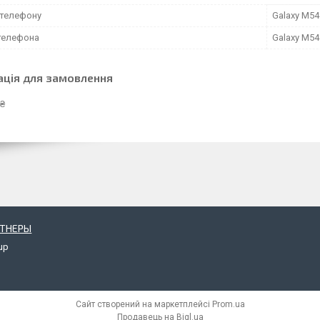
телефону
Galaxy M54
телефона
Galaxy M54
ація для замовлення
 ₴
РТНЕРЫ
up
Сайт створений на маркетплейсі
Prom.ua
Продавець на Bigl.ua