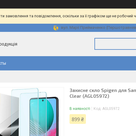
и замовлення та повідомлення, оскільки за її графіком ще не робочий 
вул. Марії Приймаченко (Першотравнева)
продукція
кты
Захисне скло Spigen для Sam
Clear (AGL05972)
В наявності
Код:
AGL05972
899 ₴