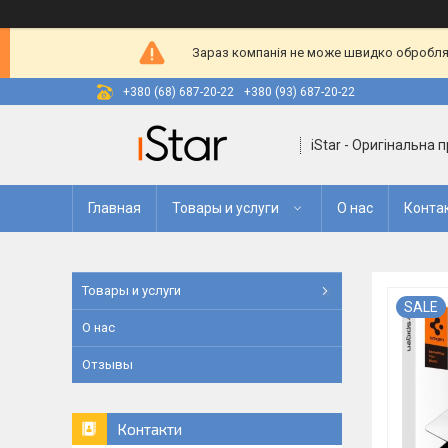
Зараз компанія не може швидко оброблят
+380 (68) 687-20-22
+380 (93) 687-20-22
iStar - Оригінальна 
Главная
Товары и услуги
О нас
Конта
Товары и услуги
SALE
О нас
Отзывы
Контакти