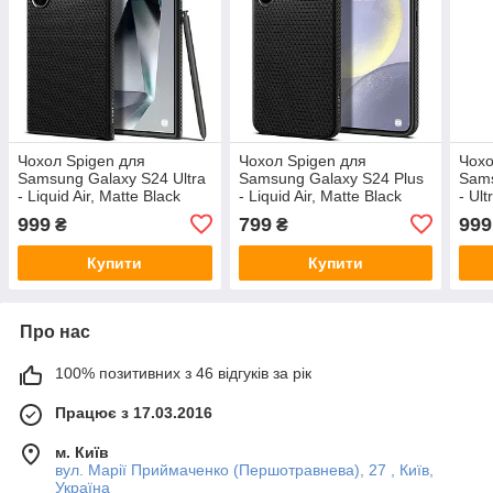
Чохол Spigen для
Чохол Spigen для
Чохо
Samsung Galaxy S24 Ultra
Samsung Galaxy S24 Plus
Sams
- Liquid Air, Matte Black
- Liquid Air, Matte Black
- Ult
(ACS07287)
(ACS07327)
(AC
999
799
999
₴
₴
Купити
Купити
Про нас
100% позитивних з 46 відгуків за рік
Працює з 17.03.2016
м. Київ
вул. Марії Приймаченко (Першотравнева), 27 , Київ,
Україна