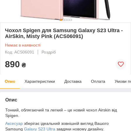
Чохол Spigen для Samsung Galaxy S23 Ultra -
AirSkin, Misty Pink (ACS06091)
Немає в наявності
Код: ACS06091
Роздріб
890
₴
Опис
Характеристики
Доставка
Оплата
Умови п
Опис
Тонкий, облягаючий та легкий – це новий чохол Airskin від
Spigen.
Аксесуар
зберігає ідеальний зовнішній вигляд Вашого
Samsung
Galaxy S23 Ultra
завдяки новому дизайну.