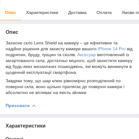
Опис
Характеристики
Доставка
Оплата
Умови п
Опис
Захисне скло Lens Shield на камеру – це ефективне та
надійне рішення для захисту камери вашого
iPhone 14 Pro
від
подряпин, бруду, тріщин та сколів.
Аксесуар
виготовлений із
загартованого скла, достатньо міцного, щоб захистити камеру
від будь-яких механічних пошкоджень, які можуть виникнути в
щоденній експлуатації смартфона.
Завдяки тому, що шар клею рівномірно розподілений по
поверхні скла, воно щільно прилягає до поверхні камери і
абсолютно не впливає на якість зйомки.
Приховати
Характеристики
Основні