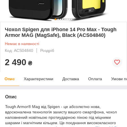
Чохол Spigen для iPhone 14 Pro Max - Tough
Armor MAG (MagSafe), Black (ACS04840)
Немає в наявності
Код: ACS04840
Роздріб
2 490
₴
Опис
Характеристики
Доставка
Оплата
Умови п
Опис
Tough Armor® Mag від Spigen - це абсолютно нова,
вдосконалена технологія захисту вашого смартфона, чохол
наповнений новітньою протиударною піною під міцними
шарами і магнітним кільцем. Це поєднання висококласного