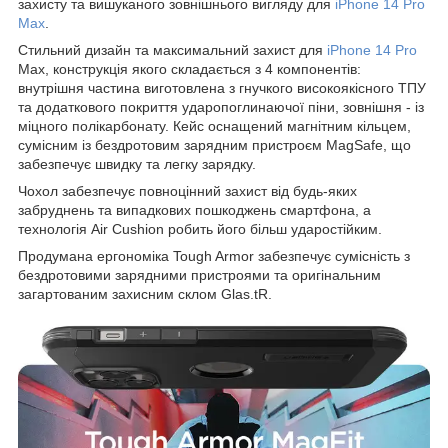
захисту та вишуканого зовнішнього вигляду для
iPhone 14 Pro
Max
.
Стильний дизайн та максимальний захист для
iPhone 14 Pro
Max, конструкція якого складається з 4 компонентів:
внутрішня частина виготовлена з гнучкого високоякісного ТПУ
та додаткового покриття ударопоглинаючої піни, зовнішня - із
міцного полікарбонату. Кейс оснащений магнітним кільцем,
сумісним із бездротовим зарядним пристроєм MagSafe, що
забезпечує швидку та легку зарядку.
Чохол забезпечує повноцінний захист від будь-яких
забруднень та випадкових пошкоджень смартфона, а
технологія Air Cushion робить його більш ударостійким.
Продумана ергономіка Tough Armor забезпечує сумісність з
бездротовими зарядними пристроями та оригінальним
загартованим захисним склом Glas.tR.