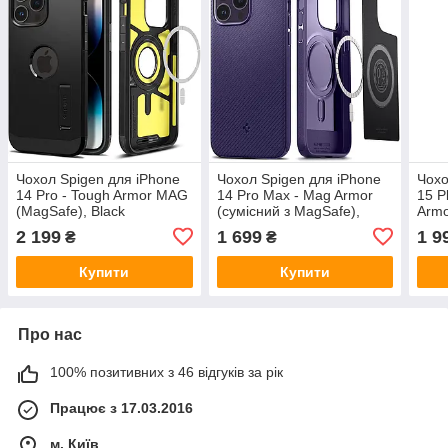
Чохол Spigen для iPhone
Чохол Spigen для iPhone
Чохо
14 Pro - Tough Armor MAG
14 Pro Max - Mag Armor
15 P
(MagSafe), Black
(сумісний з MagSafe),
Armo
(ACS04985)
Deep Purple (ACS05584)
Blac
2 199
1 699
1 9
₴
₴
Купити
Купити
Про нас
100% позитивних з 46 відгуків за рік
Працює з 17.03.2016
м. Київ