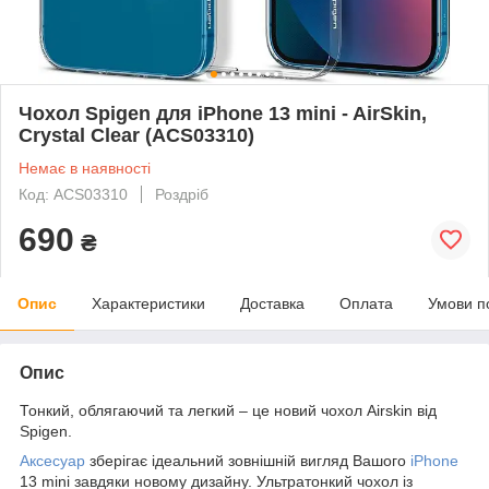
Чохол Spigen для iPhone 13 mini - AirSkin,
Crystal Clear (ACS03310)
Немає в наявності
Код: ACS03310
Роздріб
690
₴
Опис
Характеристики
Доставка
Оплата
Умови п
Опис
Тонкий, облягаючий та легкий – це новий чохол Airskin від
Spigen.
Аксесуар
зберігає ідеальний зовнішній вигляд Вашого
iPhone
13 mini завдяки новому дизайну. Ультратонкий чохол із