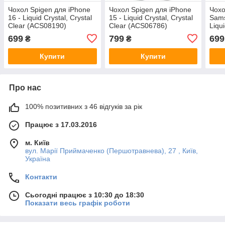
Чохол Spigen для iPhone
Чохол Spigen для iPhone
Чохо
16 - Liquid Crystal, Crystal
15 - Liquid Crystal, Crystal
Sams
Clear (ACS08190)
Clear (ACS06786)
Liqui
(AC
699
799
699
₴
₴
Купити
Купити
Про нас
100% позитивних з 46 відгуків за рік
Працює з 17.03.2016
м. Київ
вул. Марії Приймаченко (Першотравнева), 27 , Київ,
Україна
Контакти
Сьогодні працює з 10:30 до 18:30
Показати весь графік роботи