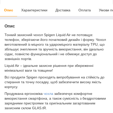
Опис
Характеристики
Доставка
Оплата
Умови п
Опис
Тонкий захисний чохол Spigen Liquid Air не потовщує
телефон, зберігаючи його початковий дизайн і форму. Чохол
виготовлений із міцного та удароміцного матеріалу TPU, що
збільшує зчеплення та зручність використання, він ідеально
сідає, повністю функціональний і не обмежує доступ до
зовнішніх портів.
Liquid Air – ідеальне захисне рішення при збереженні
мінімальної ваги та товщини!
Всі продукти Spigen проходять випробування на стійкість до
стирання та точну посадку, щоб забезпечити високу якість
корпусу.
Продумана ергономіка
чохла
забезпечує комфортне
використання смартфона, а також сумісність з бездротовими
зарядними пристроями та оригінальним загартованим
захисним склом GLAS.tR.