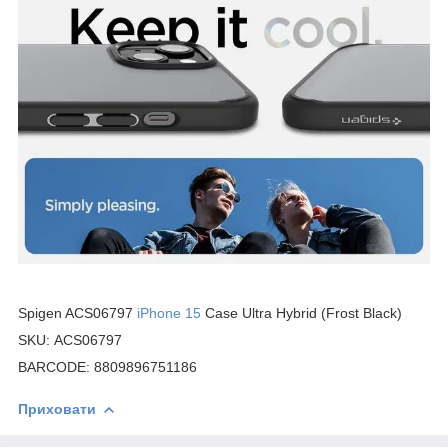
Spigen ACS06797
iPhone 15
Case Ultra Hybrid (Frost Black)
SKU: ACS06797
BARCODE: 8809896751186
Приховати