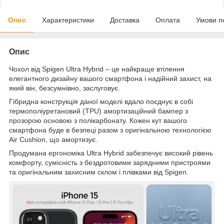
Опис
Характеристики
Доставка
Оплата
Умови п
Опис
Чохол від Spigen Ultra Hybrid – це найкраще втілення
елегантного дизайну вашого смартфона і надійний захист, на
який він, безсумнівно, заслуговує.
Гібридна конструкція даної моделі вдало поєднує в собі
термополіуретановий (TPU) амортизаційний бампер з
прозорою основою з полікарбонату. Кожен кут вашого
смартфона буде в безпеці разом з оригінальною технологією
Air Cushion, що амортизує.
Продумана ергономіка Ultra Hybrid забезпечує високий рівень
комфорту, сумісність з бездротовими зарядними пристроями
та оригінальним захисним склом і плівками від Spigen.