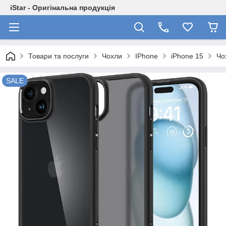
iStar - Оригінальна продукція
Товари та послуги
Чохли
IPhone
iPhone 15
Чо
SALE