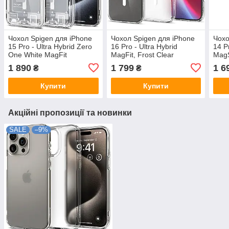
Чохол Spigen для iPhone
Чохол Spigen для iPhone
Чохо
15 Pro - Ultra Hybrid Zero
16 Pro - Ultra Hybrid
14 P
One White MagFit
MagFit, Frost Clear
MagS
(ACS07036)
(ACS08133)
(AC
1 890
1 799
1 6
₴
₴
Купити
Купити
Акційні пропозиції та новинки
SALE
–9%