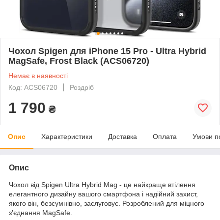
Чохол Spigen для iPhone 15 Pro - Ultra Hybrid
MagSafe, Frost Black (ACS06720)
Немає в наявності
Код: ACS06720
Роздріб
1 790
₴
Опис
Характеристики
Доставка
Оплата
Умови п
Опис
Чохол від Spigen Ultra Hybrid Mag - це найкраще втілення
елегантного дизайну вашого смартфона і надійний захист,
якого він, безсумнівно, заслуговує. Розроблений для міцного
з'єднання MagSafe.