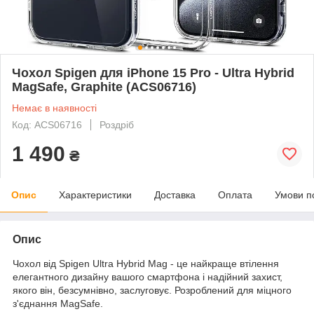
Чохол Spigen для iPhone 15 Pro - Ultra Hybrid
MagSafe, Graphite (ACS06716)
Немає в наявності
Код: ACS06716
Роздріб
1 490
₴
Опис
Характеристики
Доставка
Оплата
Умови п
Опис
Чохол від Spigen Ultra Hybrid Mag - це найкраще втілення
елегантного дизайну вашого смартфона і надійний захист,
якого він, безсумнівно, заслуговує. Розроблений для міцного
з'єднання MagSafe.