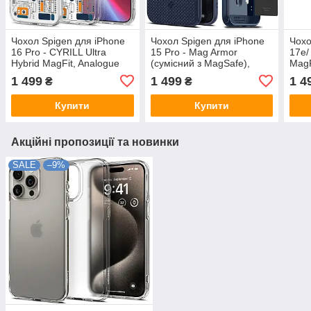
Чохол Spigen для iPhone
Чохол Spigen для iPhone
Чохо
16 Pro - CYRILL Ultra
15 Pro - Mag Armor
17e/
Hybrid MagFit, Analogue
(сумісний з MagSafe),
MagF
(‎ACS08727)
Navy Blue (ACS06737)
1 499
1 499
1 4
₴
₴
Купити
Купити
Акційні пропозиції та новинки
SALE
–9%