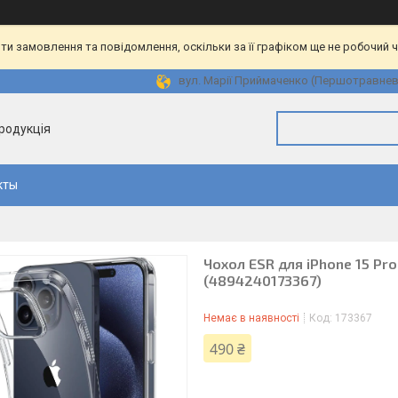
и замовлення та повідомлення, оскільки за її графіком ще не робочий 
вул. Марії Приймаченко (Першотравнева)
продукція
кты
Чохол ESR для iPhone 15 Pro 
(4894240173367)
Немає в наявності
Код:
173367
490 ₴