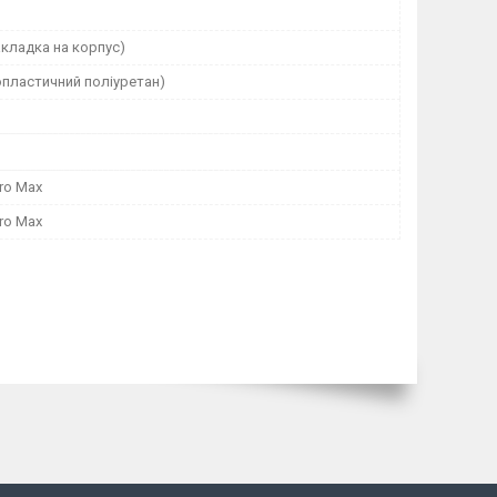
кладка на корпус)
опластичний поліуретан)
Pro Max
Pro Max