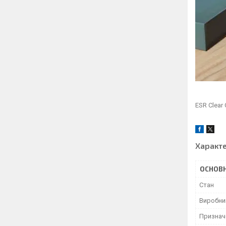
ESR Clear 
Характ
ОСНОВН
Стан
Виробни
Признач