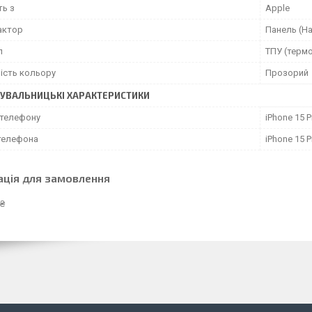
ть з
Apple
актор
Панель (На
л
ТПУ (терм
ість кольору
Прозорий
УВАЛЬНИЦЬКІ ХАРАКТЕРИСТИКИ
телефону
iPhone 15 
телефона
iPhone 15 
ація для замовлення
 ₴