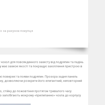
ів
за рахунок покупця
й чохол для повсякденного захисту від подряпин та падінь.
у має захисні якості та покращує захоплення пристрою в
скі поверхні та появи подряпин. Прозора задня панель
ону, дозволяючи розкрити його елегантний, неповторний
ю, стійку до пожовтіння протягом тривалого часу
 що запобігають мокрому «прилипанню» чохла до корпусу