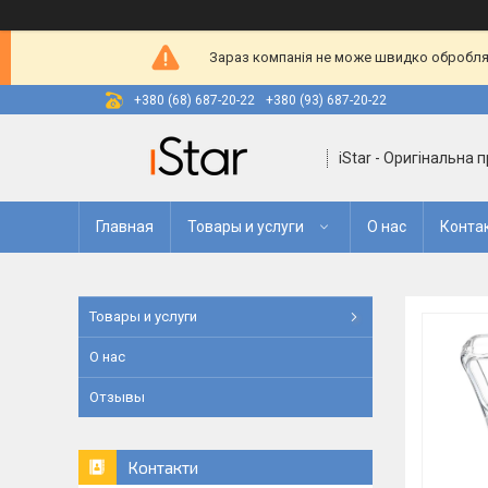
Зараз компанія не може швидко оброблят
+380 (68) 687-20-22
+380 (93) 687-20-22
iStar - Оригінальна 
Главная
Товары и услуги
О нас
Конта
Товары и услуги
О нас
Отзывы
Контакти