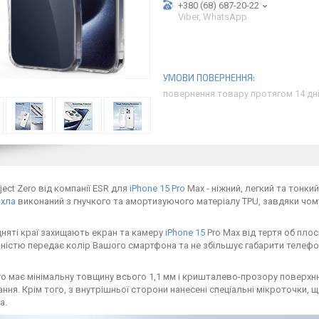
+380 (68) 687-20-22
Viber, WhatsApp
повернення товару протягом 14 дн
ject Zero від компанії ESR для
iPhone 15 Pro
Max - ніжний, легкий та тонки
охла
виконаний з гнучкого та амортизуючого матеріалу TPU, завдяки чом
дняті краї захищають екран та камеру
iPhone 15
Pro Max від тертя об пло
ністю передає колір Вашого смартфона та не збільшує габарити телеф
ero має мінімальну товщину всього 1,1 мм і кришталево-прозору поверхн
ння. Крім того, з внутрішньої сторони нанесені спеціальні мікроточки,
а.