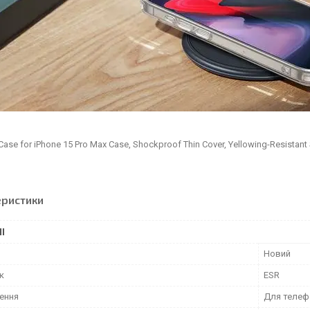
Case for iPhone 15 Pro Max Case, Shockproof Thin Cover, Yellowing-Resistant 
еристики
І
Новий
к
ESR
ення
Для телеф