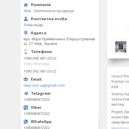
iStar - Оригінальна продукція
Олександр
вул. Марії Приймаченко (Першотравнев
а), 27, Київ, Україна
+380 (68) 687-20-22
Viber, WhatsApp
+380 (93) 687-20-22
Чохол Pro
Корпус
ч
istar.com.ua@gmail.com
руці.
Злегка пі
чохла пов
+380686872022
вигляд.
Project Z
+380686872022
користува
смартфон
+380686872022