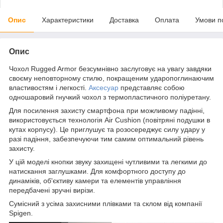
Опис
Характеристики
Доставка
Оплата
Умови п
Опис
Чохол Rugged Armor безсумнівно заслуговує на увагу завдяки
своєму неповторному стилю, покращеним ударопоглинаючим
властивостям і легкості.
Аксесуар
представляє собою
одношаровий гнучкий чохол з термопластичного поліуретану.
Для посилення захисту смартфона при можливому падінні,
використовується технологія Air Cushion (повітряні подушки в
кутах корпусу). Це приглушує та розосереджує силу удару у
разі падіння, забезпечуючи тим самим оптимальний рівень
захисту.
У цій моделі кнопки звуку захищені чутливими та легкими до
натискання заглушками. Для комфортного доступу до
динаміків, об'єктиву камери та елементів управління
передбачені зручні вирізи.
Сумісний з усіма захисними плівками та склом від компанії
Spigen.