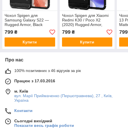
Чохол Spigen для
Чохол Spigen для Xiaomi
Чохо
Samsung Galaxy S22 —
Redmi K30 / Poco X2
13 P
Rugged Armor, Black
(2020) Rugged Armor,
Matt
(ACS03986)
Matte Black (ACS00697)
799
799
799
₴
₴
Купити
Купити
Про нас
100% позитивних з 46 відгуків за рік
Працює з 17.03.2016
м. Київ
вул. Марії Приймаченко (Першотравнева), 27 , Київ,
Україна
Контакти
Сьогодні вихідний
Показати весь графік роботи