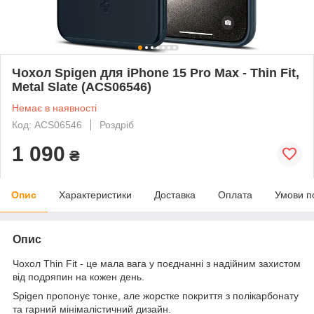
Чохол Spigen для iPhone 15 Pro Max - Thin Fit,
Metal Slate (ACS06546)
Немає в наявності
Код: ACS06546
Роздріб
1 090
₴
Опис
Характеристики
Доставка
Оплата
Умови п
Опис
Чохол Thin Fit - це мала вага у поєднанні з надійним захистом
від подряпин на кожен день.
Spigen пропонує тонке, але жорстке покриття з полікарбонату
та гарний мінімалістичний дизайн.