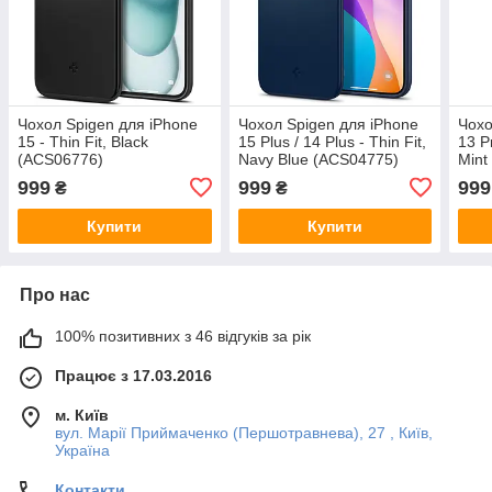
Чохол Spigen для iPhone
Чохол Spigen для iPhone
Чохо
15 - Thin Fit, Black
15 Plus / 14 Plus - Thin Fit,
13 P
(ACS06776)
Navy Blue (ACS04775)
Mint
999
999
999
₴
₴
Купити
Купити
Про нас
100% позитивних з 46 відгуків за рік
Працює з 17.03.2016
м. Київ
вул. Марії Приймаченко (Першотравнева), 27 , Київ,
Україна
Контакти