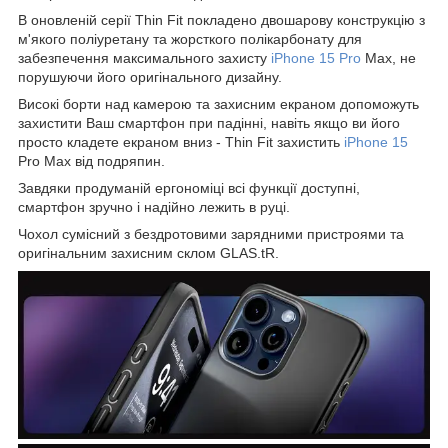
В оновленій серії Thin Fit покладено двошарову конструкцію з
м'якого поліуретану та жорсткого полікарбонату для
забезпечення максимального захисту
iPhone 15 Pro
Max, не
порушуючи його оригінального дизайну.
Високі борти над камерою та захисним екраном допоможуть
захистити Ваш смартфон при падінні, навіть якщо ви його
просто кладете екраном вниз - Thin Fit захистить
iPhone 15
Pro Max від подряпин.
Завдяки продуманій ергономіці всі функції доступні,
смартфон зручно і надійно лежить в руці.
Чохол сумісний з бездротовими зарядними пристроями та
оригінальним захисним склом GLAS.tR.