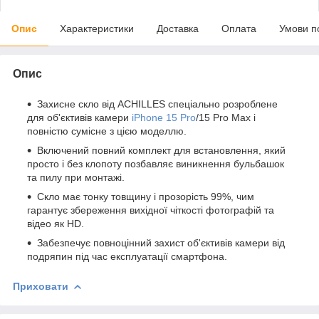
Опис
Характеристики
Доставка
Оплата
Умови п
Опис
Захисне скло від ACHILLES спеціально розроблене
для об'єктивів камери
iPhone 15 Pro
/15 Pro Max і
повністю сумісне з цією моделлю.
Включений повний комплект для встановлення, який
просто і без клопоту позбавляє виникнення бульбашок
та пилу при монтажі.
Скло має тонку товщину і прозорість 99%, чим
гарантує збереження вихідної чіткості фотографій та
відео як HD.
Забезпечує повноцінний захист об'єктивів камери від
подряпин під час експлуатації смартфона.
Приховати