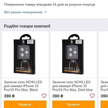
Повернення товару впродовж 14 днів за рахунок покупця
Всі умови повернення
Подібні товари компанії
Захисне скло ACHILLES
Захисне скло ACHILLES
Захи
для камери iPhone 15
для камери iPhone 15
для 
Pro/15 Pro Max, Black
Pro/15 Pro Max, Dark blue
Pro/
(2001001372460)
(2001001400682)
tita
390
390
390
₴
₴
Купити
Купити