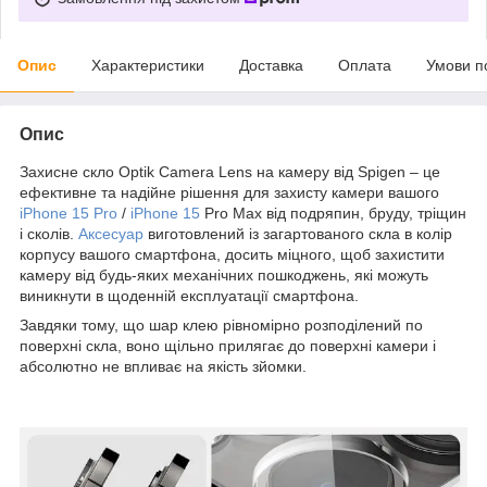
Опис
Характеристики
Доставка
Оплата
Умови п
Опис
Захисне скло Optik Camera Lens на камеру від Spigen – це
ефективне та надійне рішення для захисту камери вашого
iPhone 15 Pro
/
iPhone 15
Pro Max від подряпин, бруду, тріщин
і сколів.
Аксесуар
виготовлений із загартованого скла в колір
корпусу вашого смартфона, досить міцного, щоб захистити
камеру від будь-яких механічних пошкоджень, які можуть
виникнути в щоденній експлуатації смартфона.
Завдяки тому, що шар клею рівномірно розподілений по
поверхні скла, воно щільно прилягає до поверхні камери і
абсолютно не впливає на якість зйомки.