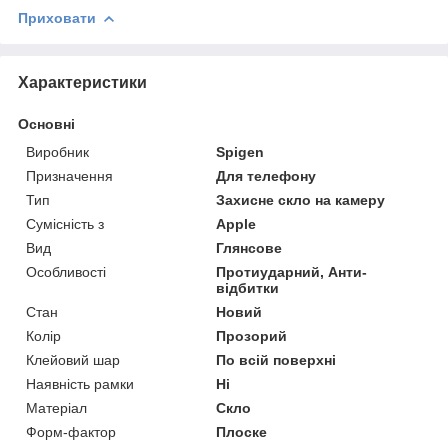
Приховати
Характеристики
Основні
Виробник
Spigen
Призначення
Для телефону
Тип
Захисне скло на камеру
Сумісність з
Apple
Вид
Глянсове
Особливості
Протиударний, Анти-
відбитки
Стан
Новий
Колір
Прозорий
Клейовий шар
По всій поверхні
Наявність рамки
Ні
Матеріал
Скло
Форм-фактор
Плоске