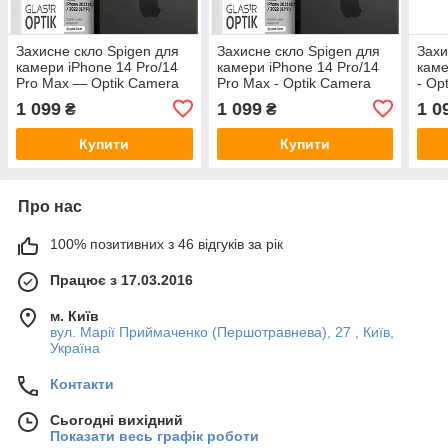
Захисне скло Spigen для
Захисне скло Spigen для
Захи
камери iPhone 14 Pro/14
камери iPhone 14 Pro/14
каме
Pro Max — Optik Camera
Pro Max - Optik Camera
- Op
Lens (2шт), Clear
Lens (2шт), Clear
(AG
1 099
1 099
1 0
₴
₴
(AGL05228)
(AGL05228)
Купити
Купити
Про нас
100% позитивних з 46 відгуків за рік
Працює з 17.03.2016
м. Київ
вул. Марії Приймаченко (Першотравнева), 27 , Київ,
Україна
Контакти
Сьогодні вихідний
Показати весь графік роботи