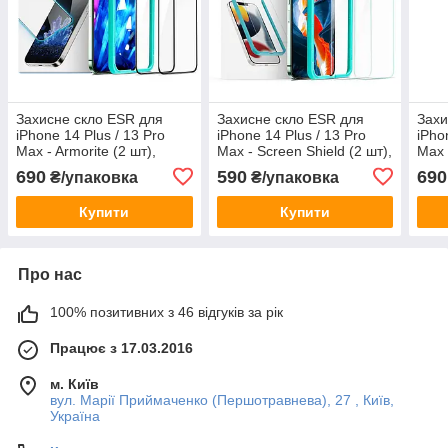
Захисне скло ESR для
Захисне скло ESR для
Захи
iPhone 14 Plus / 13 Pro
iPhone 14 Plus / 13 Pro
iPho
Max - Armorite (2 шт),
Max - Screen Shield (2 шт),
Max 
Black (4894240150832)
(4894240150801)
Blac
690
590
690
₴/упаковка
₴/упаковка
Купити
Купити
Про нас
100% позитивних з 46 відгуків за рік
Працює з 17.03.2016
м. Київ
вул. Марії Приймаченко (Першотравнева), 27 , Київ,
Україна