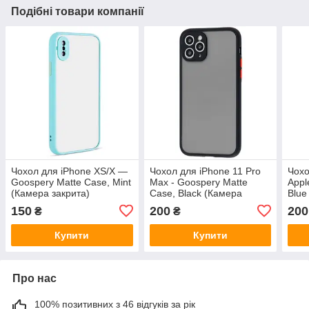
Подібні товари компанії
Чохол для iPhone XS/X —
Чохол для iPhone 11 Pro
Чохо
Goospery Matte Case, Mint
Max - Goospery Matte
Appl
(Камера закрита)
Case, Black (Камера
Blue
закрита)
150
200
200
₴
₴
Купити
Купити
Про нас
100% позитивних з 46 відгуків за рік