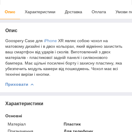
Опис
Характеристики
Доставка
Оплата
Умови п
Опис
Goospery Case для
iPhone
XR являє собою чохол на
матовому дизайні і в двох кольорах, який відмінно захистить
ваш смартфон від ударів і сколів. Виготовлений з двох
матеріалів - пластикової задній панелі і силіконового
бампера. Має щільні посилені борту і захисну пластину, яка
убезпечить модуль камери від пошкоджень. Чохол має всі
технічні вирізи і кнопки.
Приховати
Характеристики
Основні
Матеріал
Пластик
Призначення
Для телефону