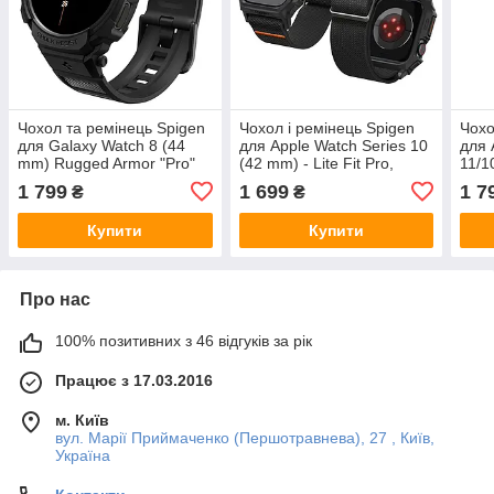
Чохол та ремінець Spigen
Чохол і ремінець Spigen
Чохо
для Galaxy Watch 8 (44
для Apple Watch Series 10
для 
mm) Rugged Armor "Pro"
(42 mm) - Lite Fit Pro,
11/1
Black (ACS10007)
Matte Black (ACS08594)
Pro,
1 799
1 699
1 7
₴
₴
(AC
Купити
Купити
Про нас
100% позитивних з 46 відгуків за рік
Працює з 17.03.2016
м. Київ
вул. Марії Приймаченко (Першотравнева), 27 , Київ,
Україна