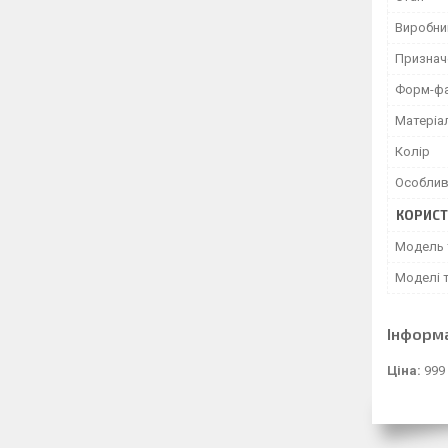
Виробни
Признач
Форм-ф
Матеріа
Колір
Особлив
КОРИСТ
Модель 
Моделі 
Інформ
Ціна:
999