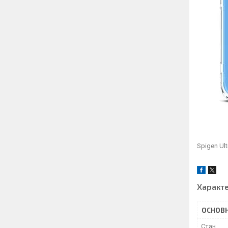
Spigen Ult
Характ
ОСНОВН
Стан