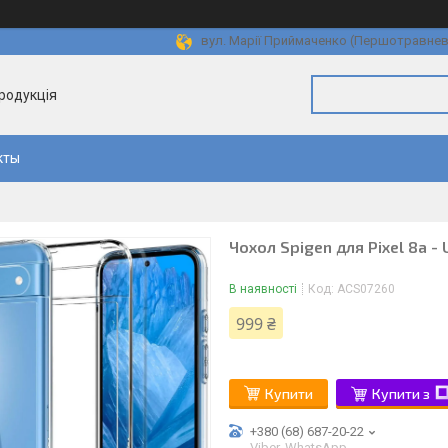
вул. Марії Приймаченко (Першотравнева)
продукція
кты
Чохол Spigen для Pixel 8a - 
В наявності
Код:
ACS07260
999 ₴
Купити
Купити з
+380 (68) 687-20-22
Viber, WhatsApp