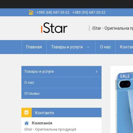
+380 (68) 687-20-22
+380 (93) 687-20-22
iStar - Оригінальна 
Главная
Товары и услуги
О нас
Конта
Товары и услуги
SALE
О нас
Отзывы
Контакти
iStar - Оригінальна продукція