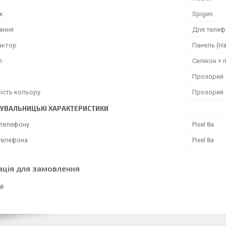
к
Spigen
ення
Для телеф
актор
Панель (На
л
Силікон + 
Прозорий
ість кольору
Прозорий
УВАЛЬНИЦЬКІ ХАРАКТЕРИСТИКИ
телефону
Pixel 8a
телефона
Pixel 8a
ація для замовлення
 ₴