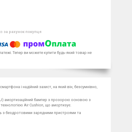
ів
за рахунок покупця
латежі. Тепер ви можете купити будь-який товар не
мартфона і надійний захист, на який він, безсумнівно,
TPU) амортизаційний бампер з прозорою основою з
технологією Air Cushion, що амортизує.
сть з бездротовими зарядними пристроями та