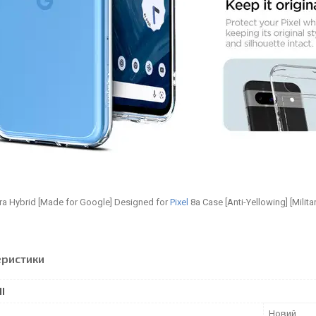
ra Hybrid [Made for Google] Designed for
Pixel
8a Case [Anti-Yellowing] [Milita
еристики
І
Новий