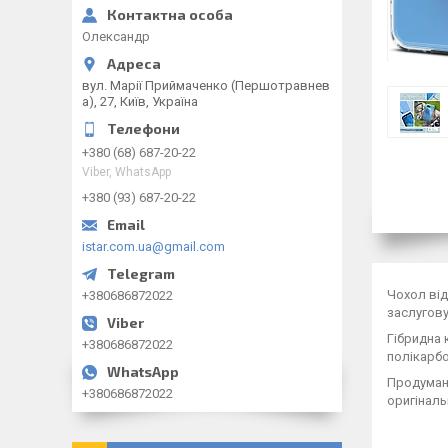
Олександр
вул. Марії Приймаченко (Першотравнев
а), 27, Київ, Україна
+380 (68) 687-20-22
Viber, WhatsApp
+380 (93) 687-20-22
istar.com.ua@gmail.com
Чохол від
+380686872022
заслугову
Гібридна 
+380686872022
полікарбо
Продумана
+380686872022
оригіналь