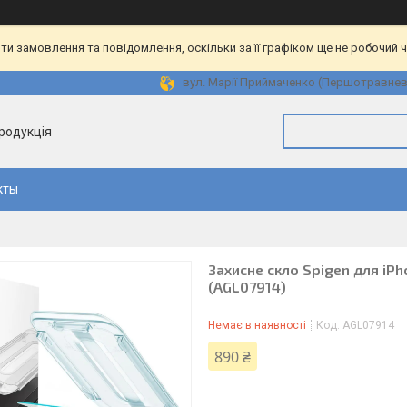
и замовлення та повідомлення, оскільки за її графіком ще не робочий 
вул. Марії Приймаченко (Першотравнева)
продукція
кты
Захисне скло Spigen для iPho
(AGL07914)
Немає в наявності
Код:
AGL07914
890 ₴