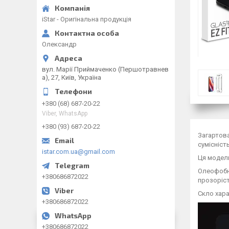
iStar - Оригінальна продукція
Олександр
вул. Марії Приймаченко (Першотравнев
а), 27, Київ, Україна
+380 (68) 687-20-22
Viber, WhatsApp
+380 (93) 687-20-22
Загартова
сумісніст
istar.com.ua@gmail.com
Ця модель
Олеофобне
+380686872022
прозоріст
Скло хара
+380686872022
+380686872022