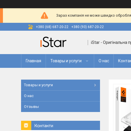
Зараз компанія не може швидко оброблят
+380 (68) 687-20-22
+380 (93) 687-20-22
iStar - Оригінальна 
Главная
Товары и услуги
О нас
Конта
Товары и услуги
О нас
Отзывы
Контакти