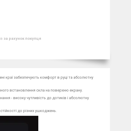
ів
за рахунок покупця
лені краї забезпечують комфорт в руці та абсолютну
чного встановлення скла на поверхню екрану.
нання - високу чутливість до дотиків і абсолютну
стійкості до різних ушкоджень.