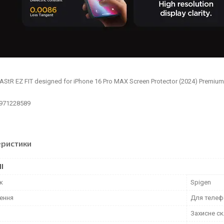
StR EZ FIT designed for iPhone 16 Pro MAX Screen Protector (2024) Premium 
971228589
еристики
І
к
Spigen
ення
Для телеф
Захисне с