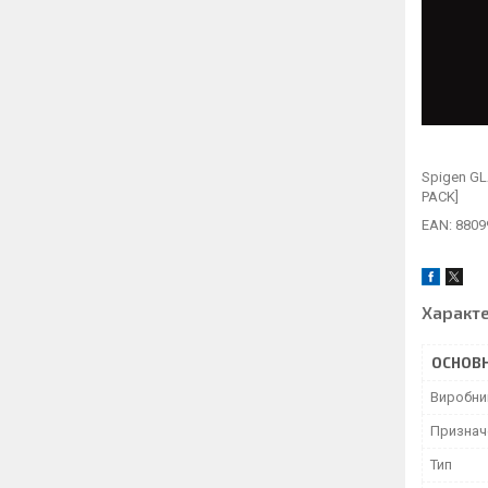
Spigen GLA
PACK]
EAN: 8809
Характ
ОСНОВН
Виробни
Признач
Тип