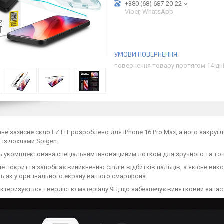
+380 (68) 687-20-22
Viber, WhatsApp
повернення товару протягом 14 дн
не захисне скло EZ FIT розроблено для iPhone 16 Pro Max, а його закруг
ь із чохлами Spigen.
 укомплектована спеціальним інноваційним лотком для зручного та то
 покриття запобігає виникненню слідів відбитків пальців, а якісне вико
ь як у оригінального екрану вашого смартфона.
ктеризується твердістю матеріалу 9H, що забезпечує винятковий запас 