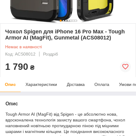
Чохол Spigen для iPhone 16 Pro Max - Tough
Armor AI (MagFit), Gunmetal (ACS08012)
Немає в наявності
Код: ACS08012
Роздріб
1 790
₴
Опис
Характеристики
Доставка
Оплата
Умови п
Опис
Tough Armor AI (MagFit) від Spigen - це абсолютно нова,
вдосконалена технологія захисту вашого смартфона, чохол
наповнений новітньою протиударною піною під міцними
шарами і магнітним кільцем. Це поєднання висококласного