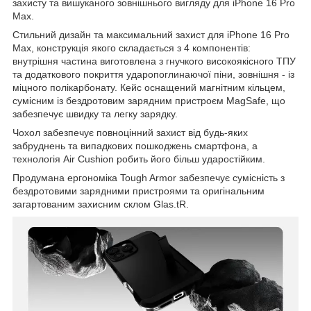
захисту та вишуканого зовнішнього вигляду для iPhone 16 Pro
Max.
Стильний дизайн та максимальний захист для iPhone 16 Pro
Max, конструкція якого складається з 4 компонентів:
внутрішня частина виготовлена з гнучкого високоякісного ТПУ
та додаткового покриття ударопоглинаючої піни, зовнішня - із
міцного полікарбонату. Кейс оснащений магнітним кільцем,
сумісним із бездротовим зарядним пристроєм MagSafe, що
забезпечує швидку та легку зарядку.
Чохол забезпечує повноцінний захист від будь-яких
забруднень та випадкових пошкоджень смартфона, а
технологія Air Cushion робить його більш ударостійким.
Продумана ергономіка Tough Armor забезпечує сумісність з
бездротовими зарядними пристроями та оригінальним
загартованим захисним склом Glas.tR.