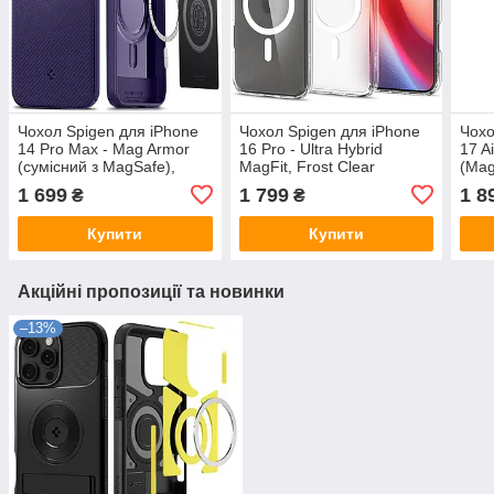
Чохол Spigen для iPhone
Чохол Spigen для iPhone
Чохо
14 Pro Max - Mag Armor
16 Pro - Ultra Hybrid
17 A
(сумісний з MagSafe),
MagFit, Frost Clear
(Mag
Deep Purple (ACS05584)
(ACS08133)
(AC
1 699
1 799
1 8
₴
₴
Купити
Купити
Акційні пропозиції та новинки
–13%